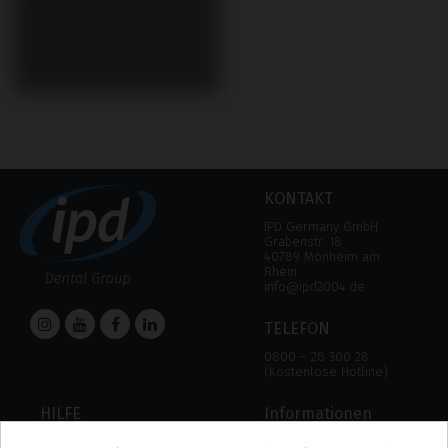
KONTAKT
IPD Germany GmbH
Grabenstr. 18
40789 Monheim am
Rhein
info@ipd2004.de
TELEFON
0800 – 28 300 28
(Kostenlose Hotline)
HILFE
Informationen
HILFE
RECHTLICHER HINWEIS