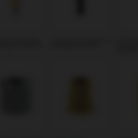
odies kompatibel
Schrauben kompatibel mit
Andere W
nthogyr® Axiom® BL
Anthogyr® Axiom® BL
kompatibe
Axiom® B