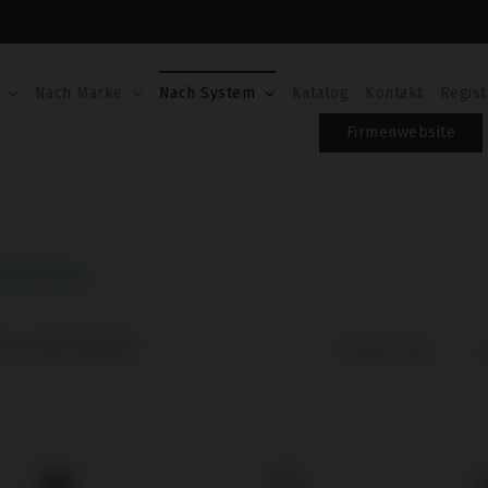
Nach Marke
Nach System
Katalog
Kontakt
Regist
Firmenwebsite
steme
0 von 606 Artikel(n)
Sortieren nach:
A