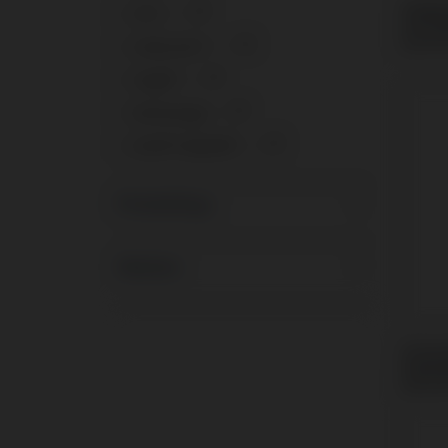
Gingi
+
UFII
10
mit Ga
+
posici
Universal™
11
+
Vega®
10
+
Werkzeuge
2
+
Xive® Friadent®
10
Produkttyp
Marken
Schra
Galimp
posici