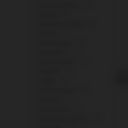
+
Low Profile Abutment
8
+
Multi-IM®
8
+
Multi-posicion Aesthetic
7
+
Multi-Unit
11
+
Multi-Unit System
1
+
Osseospeed™
14
+
Osseotite Certain®
12
+
Osseotite®
11
Custo
kompa
+
Outlink®
11
Axiom
+
Premium™ Kohno®
11
+
ProActive®
7
+
PSD Loc System
2
+
Replace® Select (Trilobe)
11
+