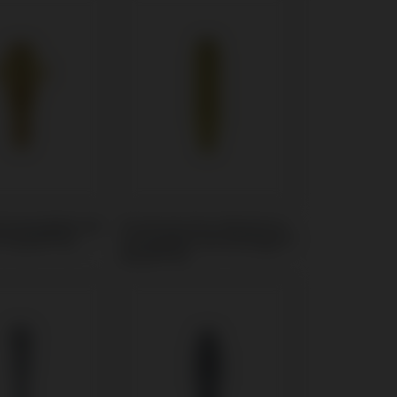
t kompatibel mit
Provisorisches Abutment
® Axiom® BL
kompatibel mit Anthogyr®
Axiom® BL