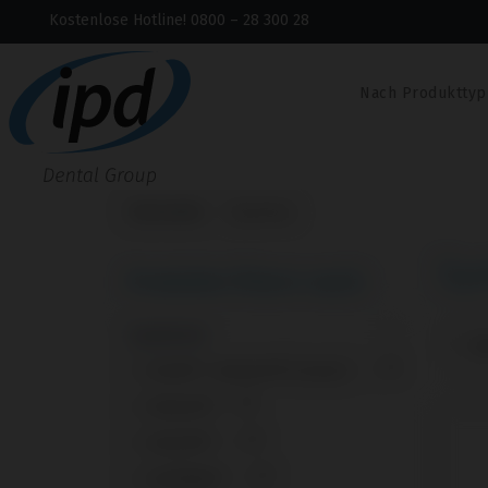
Kostenlose Hotline! 0800 – 28 300 28
Nach Produkttyp
Startseite
Systeme
Sy
Produkte filtern nach:
Systeme
1 - 10
+
Active® / Replace® (Conical)
14
+
Ankylos®
8
+
AnyOne®
10
+
AnyRidge®
13