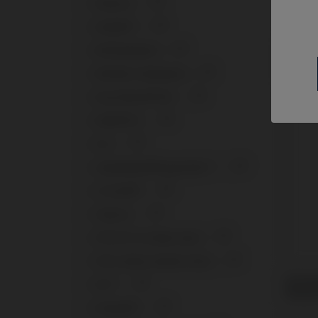
+
Externa
11
+
Eztetic®
10
+
PSD L
GM Abutment
9
kompat
+
In-Ko
GM Micro Abutment
8
+
Gran Morse® GM
12
+
Helix® HE
11
+
ICX
11
+
Implantium®/Superline™
10
+
In-Kone®
11
+
Interna
11
+
IPD 3D CrCo Base tools
1
+
IPD Custom System Tools
2
Schra
+
KL™
11
Globa
+
Kontact®
11