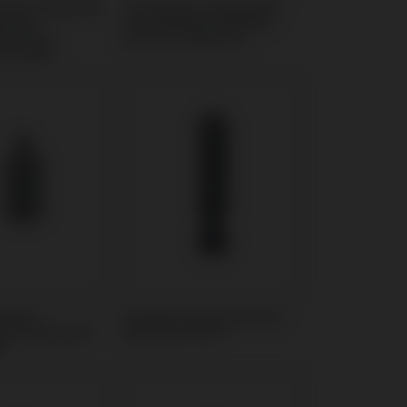
sches Abutment
Scanbodies kompatibel
l mit
mit Galimplant® Multi-
t® Multi-
posicion Aesthetic
Aesthetic
 Blank
Analoge kompatibel mit
el mit NEOSS®
Klockner® KL™
®