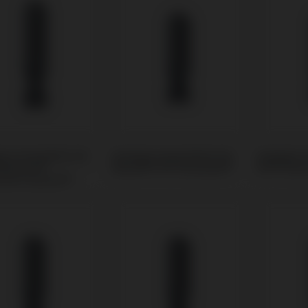
ge kompatibel mit
Analoge kompatibel mit
Analoge k
 Biocare®
Biomet® 3i® Osseotite®
BTI® Exte
mark System®