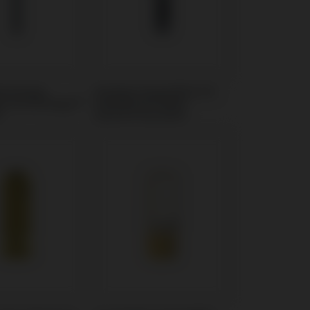
erkzeuge
Analoge kompatibel mit
l mit Anthogyr®
Galimplant® Multi-
L
posicion Aesthetic