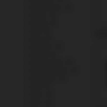
Screw Vent®
14
+
Semados® SC/RS
11
+
Seven®
12
+
SK2-NK2
9
+
Scanb
SPI®
2
mit A
+
SRA®
8
+
SwissPlus®
12
+
System®
8
+
Tapered Internal®
13
+
Tapered Pro Conical®
11
+
Tissue Level®
13
+
TLX®
8
+
TSH®
11
+
TSIII
11