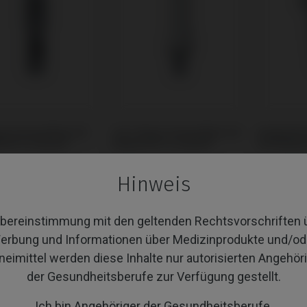
ge kompatibel mit
CoCr Base kompatibel mit
Gingivafo
l D® In-Kone®
Global D® In-Kone®
mit Globa
Hinweis
Übereinstimmung mit den geltenden Rechtsvorschriften 
erbung und Informationen über Medizinprodukte und/od
neimittel werden diese Inhalte nur autorisierten Angehör
der Gesundheitsberufe zur Verfügung gestellt.
Ich bin Angehöriger der Gesundheitsberufe.