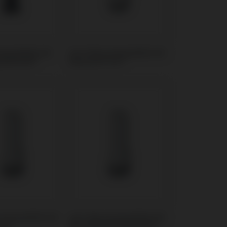
ompatibel mit
CoCr Base kompatibel mit
 Martina®
Klockner® KL™
 kompatibel mit
CoCr Base kompatibel mit
rna
Microdent® Universal™