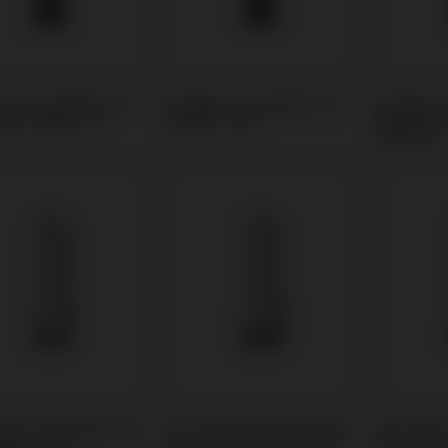
ge kompatibel mit
Analoge kompatibel mit
Analoge k
nt® Helix® HE
Phibo® TSH®
Sweden &
Outlink®
Base kompatibel mit
CoCr Base kompatibel mit
CoCr Base
 Biocare®
Biomet® 3i® Osseotite®
BTI® Exte