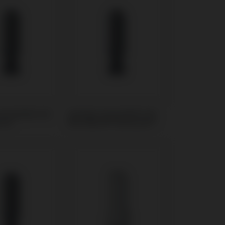
ompatibel mit
Analoge kompatibel mit
rna
Microdent® Universal™