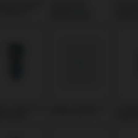
vaformer kompatibel
Custom Ti-Base
Provisori
limplant® Multi-
kompatibel mit
kompatibe
on Aesthetic
Galimplant® Multi-
Galimplan
posicion Aesthetic
posicion 
uben kompatibel mit
Analoge kompatibel mit
Premilled
lant® Multi-
NEOSS® ProActive®
kompatib
on Aesthetic
ProActive