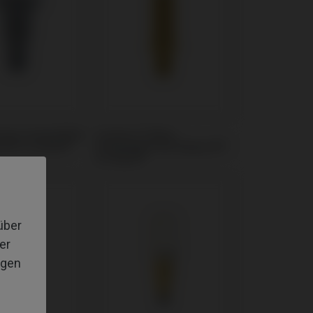
rmer kompatibel
Custom Ti-Base
l D® In-Kone®
kompatibel mit Global D®
In-Kone®
über
er
igen