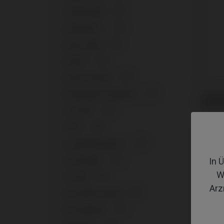
+
Argentum®
2
+
Axiom® BL
11
+
Blue Sky®
2
+
BLX®
11
+
Bone Level®
13
+
Branemark System®
11
Analo
Globa
+
C1/V3®
13
+
C1®
10
+
Camlog® System
10
+
In 
Conelog®
11
W
+
Core®
9
Arz
+
Essential Cone®
9
+
Evolution®
12