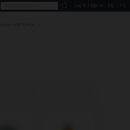
DE
EN
Log In / Sign In
rieren und Preise

lte Produkte zuerst