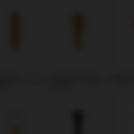
m Ti-Base
PSD Locator Prothese
Multi-Uni
tibel mit Anthogyr®
kompatibel mit Anthogyr®
Anthogyr
® BL
Axiom® BL