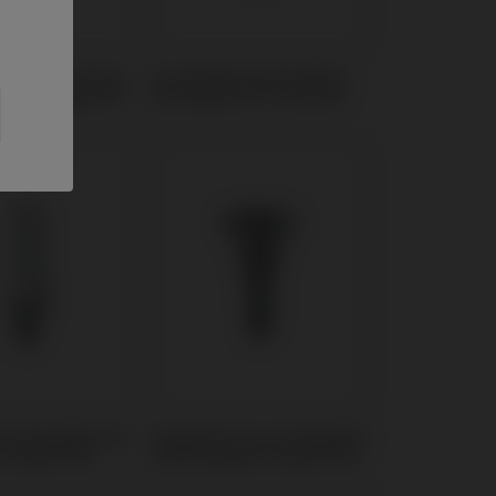
sches Abutment
Scanbodies kompatibel
l mit Global D®
mit Global D® In-Kone®
 kompatibel mit
Gingivaformer kompatibel
® Axiom® BL
mit Anthogyr® Axiom® BL