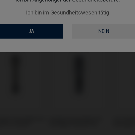
Ich bin im Gesundheitswesen tätig
ocator Prothese
Multi-Unit kompatibel mit
Provisori
ibel mit Global D®
Global D® In-Kone®
kompatibe
JA
NEIN
ne®
In-Kone®
uben kompatibel mit
Analoge kompatibel mit
CoCr Base
l D® In-Kone®
Anthogyr® Axiom® BL
Anthogyr