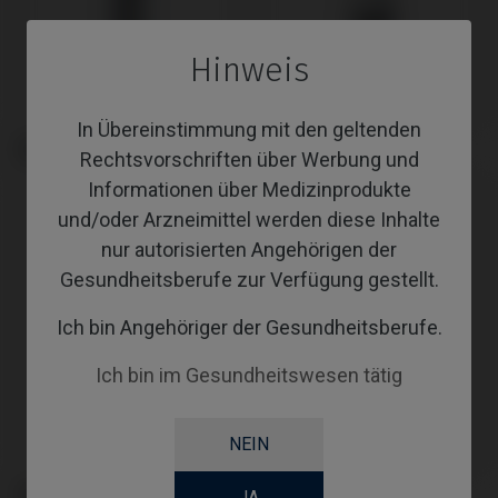
Hinweis
In Übereinstimmung mit den geltenden
Analoge kompatibel mit
CoCr Base kompatibel mit
Rechtsvorschriften über Werbung und
Straumann® Tissue Level®
Straumann® Tissue Level®
Informationen über Medizinprodukte
und/oder Arzneimittel werden diese Inhalte
nur autorisierten Angehörigen der
Gesundheitsberufe zur Verfügung gestellt.
Ich bin Angehöriger der Gesundheitsberufe.
Ich bin im Gesundheitswesen tätig
NEIN
Gingivaformer kompatibel mit
Angussfähige Abutments
JA