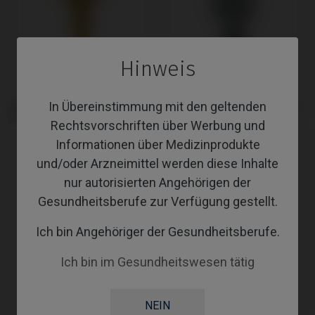
Hinweis
In Übereinstimmung mit den geltenden
Multi-Unit kompatibel mit
SynOcta Abutment kompatibel mit
Straumann® Tissue Level®
Straumann® Tissue Level®
Rechtsvorschriften über Werbung und
Informationen über Medizinprodukte
und/oder Arzneimittel werden diese Inhalte
nur autorisierten Angehörigen der
Gesundheitsberufe zur Verfügung gestellt.
Ich bin Angehöriger der Gesundheitsberufe.
Ich bin im Gesundheitswesen tätig
NEIN