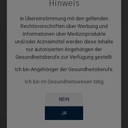
Hinweis
In Übereinstimmung mit den geltenden
Rechtsvorschriften über Werbung und
Analoge kompatibel mit Camlog®
Gingivaformer kompatibel mit
Informationen über Medizinprodukte
Conelog®
Camlog® Conelog®
und/oder Arzneimittel werden diese Inhalte
nur autorisierten Angehörigen der
Gesundheitsberufe zur Verfügung gestellt.
Ich bin Angehöriger der Gesundheitsberufe.
Ich bin im Gesundheitswesen tätig
NEIN
JA
Custom Ti-Base kompatibel mit
PSD Locator Prothese kompatibel
Camlog® Conelog®
mit Camlog® Conelog®