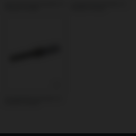
Andere Werkzeuge kompatibel mit
Premilled Blank kompatibel mit
Camlog® Conelog®
Camlog® Conelog®
Schraubendreher kompatibel mit
Camlog® Conelog®