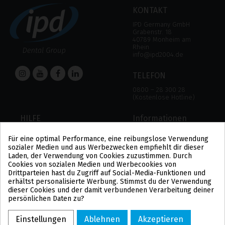
KONTAKT
IPD Germany GmbH
Grabenstr. 18
40789 Monheim am
Rhein
info@ipd2004.de
TELEFON
0800 – 28 300 28
(Kostenlose Hotline)
HILFE
Informationen
HILFE
RECHTLICHER HINWEIS
Für eine optimal Performance, eine reibungslose Verwendung
ZAHLUNGSMODALITÄTEN
DATENSCHUTZBESTIMMUNGEN
sozialer Medien und aus Werbezwecken empfiehlt dir dieser
VERSAND UND RÜCKGABE
COOKIE-POLITIK
Laden, der Verwendung von Cookies zuzustimmen. Durch
ALLGEMEINE
Cookies von sozialen Medien und Werbecookies von
GESCHÄFTSBEDINGUNGEN
Drittparteien hast du Zugriff auf Social-Media-Funktionen und
US
erhältst personalisierte Werbung. Stimmst du der Verwendung
PL
dieser Cookies und der damit verbundenen Verarbeitung deiner
FR
persönlichen Daten zu?
PT
BE
Einstellungen
Ablehnen
Akzeptieren
ES