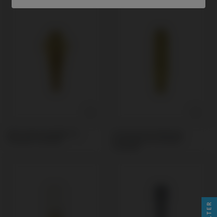
Multi-Unit kompatibel mit
Provisorisches Abutment
Camlog® Conelog®
kompatibel mit Camlog®
Conelog®
FILTER