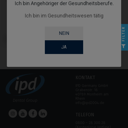
Ich bin Angehöriger der Gesundheitsberufe.
Ich bin im Gesundheitswesen tätig
FILTER
NEIN
Schraubendreher kompatibel mit
Nobel Biocare® Multi-Unit
JA
KONTAKT
IPD Germany GmbH
Grabenstr. 18
40789 Monheim am
Rhein
info@ipd2004.de
TELEFON
0800 – 28 300 28
(Kostenlose Hotline)