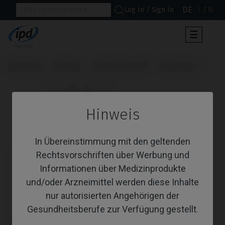
DE
EN
Log In / Sign In
Umscha
☰
der
Navigat
Startseite
Marken
Nobel Biocare®
Multi-Unit
                      Schraubendreher

Hinweis
Schraubendreher
In Übereinstimmung mit den geltenden
Rechtsvorschriften über Werbung und
Informationen über Medizinprodukte
und/oder Arzneimittel werden diese Inhalte
nur autorisierten Angehörigen der
Gesundheitsberufe zur Verfügung gestellt.