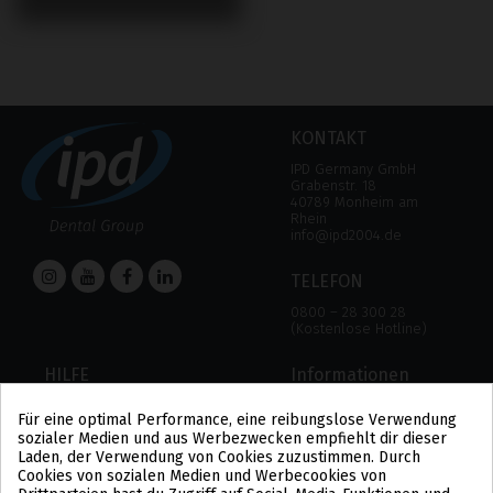
KONTAKT
IPD Germany GmbH
Grabenstr. 18
40789 Monheim am
Rhein
info@ipd2004.de
TELEFON
0800 – 28 300 28
(Kostenlose Hotline)
HILFE
Informationen
HILFE
RECHTLICHER HINWEIS
Für eine optimal Performance, eine reibungslose Verwendung
ZAHLUNGSMODALITÄTEN
DATENSCHUTZBESTIMMUNGEN
sozialer Medien und aus Werbezwecken empfiehlt dir dieser
VERSAND UND RÜCKGABE
COOKIE-POLITIK
Laden, der Verwendung von Cookies zuzustimmen. Durch
ALLGEMEINE
Cookies von sozialen Medien und Werbecookies von
GESCHÄFTSBEDINGUNGEN