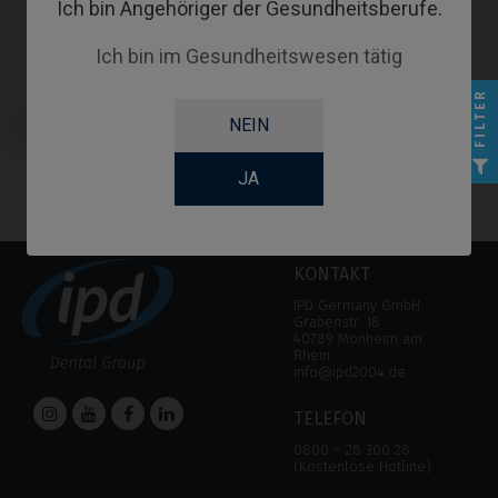
Ich bin Angehöriger der Gesundheitsberufe.
Ich bin im Gesundheitswesen tätig
FILTER
Analoge kompatibel mit Bredent®
Schrauben kompatibel mit
NEIN
Blue Sky®
Bredent® Blue Sky®
JA
KONTAKT
IPD Germany GmbH
Grabenstr. 18
40789 Monheim am
Rhein
info@ipd2004.de
TELEFON
0800 – 28 300 28
(Kostenlose Hotline)