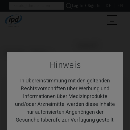
DE
EN
Log In / Sign In
Umscha
☰
der
Navigat
                      Bredent®

Startseite
Marken
Hinweis
Bredent®
In Übereinstimmung mit den geltenden
Rechtsvorschriften über Werbung und
Informationen über Medizinprodukte
und/oder Arzneimittel werden diese Inhalte
nur autorisierten Angehörigen der
Gesundheitsberufe zur Verfügung gestellt.