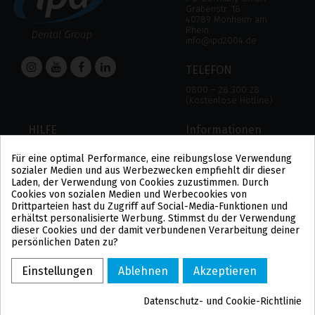
Grabenstr. 18
40789 Monheim am
Rhein
info@ipd2004.de
TELEFON
0800 – 28 300 28
(Kostenlose Hotline)
HILFE
Informationen
HILFE
RECHTLICHER HINWEIS
Für eine optimal Performance, eine reibungslose Verwendung
ZAHLUNGSMODALITÄTEN
DATENSCHUTZBESTIMMUNGEN
sozialer Medien und aus Werbezwecken empfiehlt dir dieser
VERSAND UND RÜCKGABE
COOKIE-POLITIK
Laden, der Verwendung von Cookies zuzustimmen. Durch
ALLGEMEINE
Cookies von sozialen Medien und Werbecookies von
GESCHÄFTSBEDINGUNGEN
Drittparteien hast du Zugriff auf Social-Media-Funktionen und
US
erhältst personalisierte Werbung. Stimmst du der Verwendung
PL
dieser Cookies und der damit verbundenen Verarbeitung deiner
FR
persönlichen Daten zu?
PT
BE
Einstellungen
Ablehnen
Akzeptieren
ES
Datenschutz- und Cookie-Richtlinie
COPYRIGHT ©2021 IPD2004 – POWERED BY TICBCN