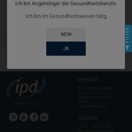
Ich bin Angehöriger der Gesundheitsberufe.
Ich bin im Gesundheitswesen tätig
FILTER
NEIN
Schrauben kompatibel mit
Dentsply® Xive® Friadent®
JA
KONTAKT
IPD Germany GmbH
Grabenstr. 18
40789 Monheim am
Rhein
info@ipd2004.de
TELEFON
0800 – 28 300 28
(Kostenlose Hotline)