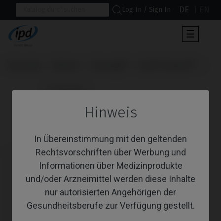
DE
EN
Log In / Sign In
Umscha
☰
der
Navigat
Startseite
Marken
Dentsply®
Xive® Friadent®
                      Schrauben

Hinweis
Schrauben
In Übereinstimmung mit den geltenden
Rechtsvorschriften über Werbung und
Informationen über Medizinprodukte
und/oder Arzneimittel werden diese Inhalte
nur autorisierten Angehörigen der
Gesundheitsberufe zur Verfügung gestellt.