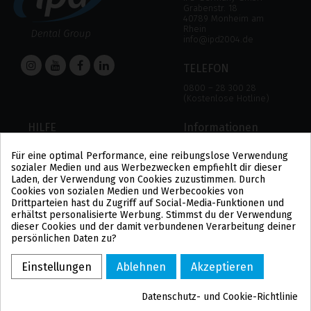
Grabenstr. 18
40789 Monheim am
Rhein
info@ipd2004.de
TELEFON
0800 – 28 300 28
(Kostenlose Hotline)
HILFE
Informationen
HILFE
RECHTLICHER HINWEIS
Für eine optimal Performance, eine reibungslose Verwendung
ZAHLUNGSMODALITÄTEN
DATENSCHUTZBESTIMMUNGEN
sozialer Medien und aus Werbezwecken empfiehlt dir dieser
VERSAND UND RÜCKGABE
COOKIE-POLITIK
Laden, der Verwendung von Cookies zuzustimmen. Durch
ALLGEMEINE
Cookies von sozialen Medien und Werbecookies von
GESCHÄFTSBEDINGUNGEN
Drittparteien hast du Zugriff auf Social-Media-Funktionen und
US
erhältst personalisierte Werbung. Stimmst du der Verwendung
PL
dieser Cookies und der damit verbundenen Verarbeitung deiner
FR
persönlichen Daten zu?
PT
BE
Einstellungen
Ablehnen
Akzeptieren
ES
Datenschutz- und Cookie-Richtlinie
COPYRIGHT ©2021 IPD2004 – POWERED BY TICBCN