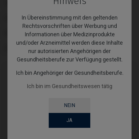
Hinweis
TYPE
In Übereinstimmung mit den geltenden
COATING
Rechtsvorschriften über Werbung und
SCREWSOCKET
Informationen über Medizinprodukte
und/oder Arzneimittel werden diese Inhalte
SCREWSEATING
nur autorisierten Angehörigen der
Gesundheitsberufe zur Verfügung gestellt.
Ich bin Angehöriger der Gesundheitsberufe.
Kompatibilitäten
Ich bin im Gesundheitswesen tätig
Kompatible
System
Plattform
Marke
NEIN
RP
Klockner®
KL™
JA
Ø4,1
Neodent®
Helix® HE
Ø4,1