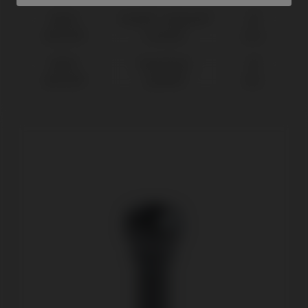
Nobel
Active® / Replace®
RP
Biocare®
(Conical)
Ø4,3
Nobel
Branemark
RP
Biocare®
System®
Ø4,1