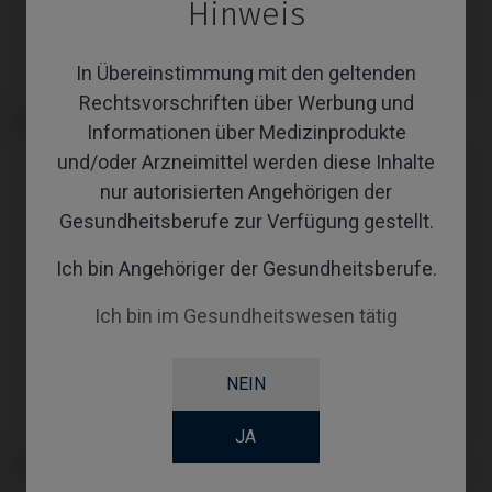
Hinweis
In Übereinstimmung mit den geltenden
Rechtsvorschriften über Werbung und
Analoge kompatibel mit Neodent®
CoCr Base kompatibel mit
Helix® HE
Neodent® Helix® HE
Informationen über Medizinprodukte
und/oder Arzneimittel werden diese Inhalte
nur autorisierten Angehörigen der
Gesundheitsberufe zur Verfügung gestellt.
Ich bin Angehöriger der Gesundheitsberufe.
Ich bin im Gesundheitswesen tätig
NEIN
JA
Gingivaformer kompatibel mit
Angussfähige Abutments
Neodent® Helix® HE
kompatibel mit Neodent® Helix®
HE