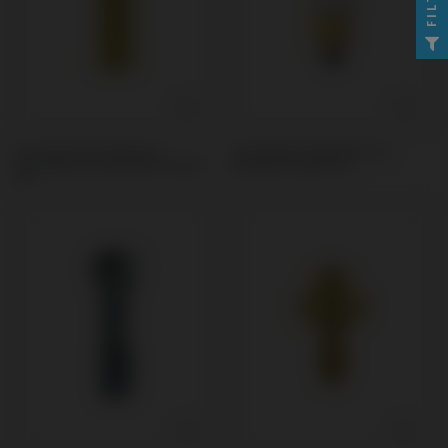
Provisorisches Abutment
Scanbodies kompatibel mit
kompatibel mit Neodent® Helix®
Neodent® Helix® HE
HE