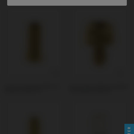
Custom Ti-Base kompatibel mit
PSD Locator Prothese kompatibel
Neodent® Helix® HE
mit Neodent® Helix® HE
FILTER