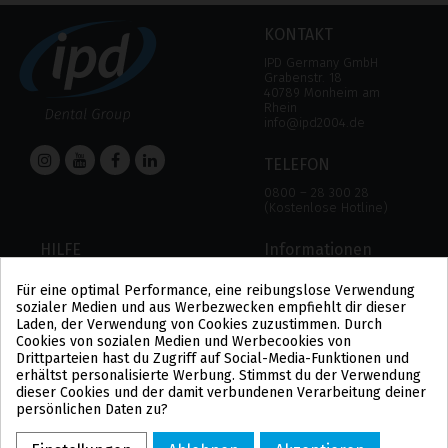
KONTAKT
IPD Germany GmbH
Grabenstr. 18
40789 Monheim am
Rhein
info@ipd2004.de
TELEFON
0800 – 28 300 28
(Kostenlose Hotline)
HILFE
Informationen
HILFE
RECHTLICHER HINWEIS
Für eine optimal Performance, eine reibungslose Verwendung
ZAHLUNGSMODALITÄTEN
DATENSCHUTZBESTIMMUNGEN
sozialer Medien und aus Werbezwecken empfiehlt dir dieser
VERSAND UND RÜCKGABE
COOKIE-POLITIK
Laden, der Verwendung von Cookies zuzustimmen. Durch
ALLGEMEINE
Cookies von sozialen Medien und Werbecookies von
GESCHÄFTSBEDINGUNGEN
Drittparteien hast du Zugriff auf Social-Media-Funktionen und
US
erhältst personalisierte Werbung. Stimmst du der Verwendung
PL
dieser Cookies und der damit verbundenen Verarbeitung deiner
FR
persönlichen Daten zu?
PT
BE