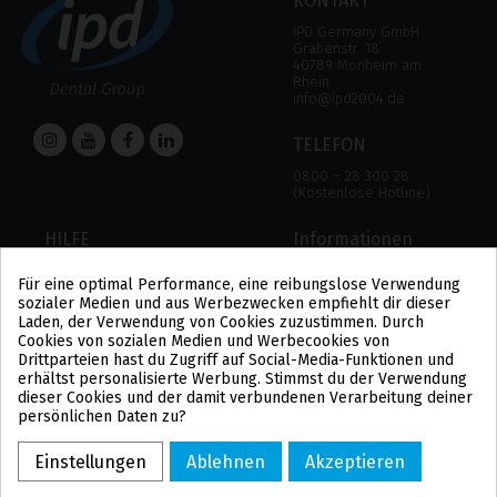
KONTAKT
IPD Germany GmbH
Grabenstr. 18
40789 Monheim am
Rhein
info@ipd2004.de
TELEFON
0800 – 28 300 28
(Kostenlose Hotline)
HILFE
Informationen
HILFE
RECHTLICHER HINWEIS
Für eine optimal Performance, eine reibungslose Verwendung
ZAHLUNGSMODALITÄTEN
DATENSCHUTZBESTIMMUNGEN
sozialer Medien und aus Werbezwecken empfiehlt dir dieser
VERSAND UND RÜCKGABE
COOKIE-POLITIK
Laden, der Verwendung von Cookies zuzustimmen. Durch
ALLGEMEINE
Cookies von sozialen Medien und Werbecookies von
GESCHÄFTSBEDINGUNGEN
Drittparteien hast du Zugriff auf Social-Media-Funktionen und
US
erhältst personalisierte Werbung. Stimmst du der Verwendung
PL
dieser Cookies und der damit verbundenen Verarbeitung deiner
FR
persönlichen Daten zu?
PT
BE
Einstellungen
Ablehnen
Akzeptieren
ES