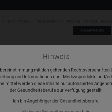
Nach Marke
Nach System
Katalog
Kontakt
Regist
Firmenwebsite
®
Scanbodies
Hinweis
anbodies
Übereinstimmung mit den geltenden Rechtsvorschriften 
erbung und Informationen über Medizinprodukte und/od
neimittel werden diese Inhalte nur autorisierten Angehör
von 1 Artikel(n)
Sortieren nach:
A
der Gesundheitsberufe zur Verfügung gestellt.
Ich bin Angehöriger der Gesundheitsberufe.
Ich bin im Gesundheitswesen tätig