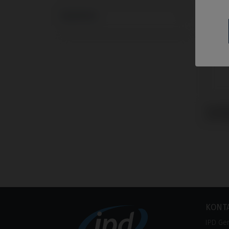
Systeme
Scanb
mit M
KONT
IPD Ge