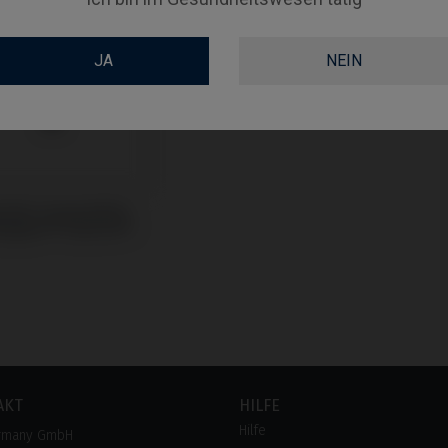
JA
NEIN
odies kompatibel
egagen® AnyOne®
AKT
HILFE
Hilfe
rmany GmbH