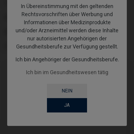
TYPE
In Übereinstimmung mit den geltenden
Rechtsvorschriften über Werbung und
WORKFLOW
Informationen über Medizinprodukte
und/oder Arzneimittel werden diese Inhalte
ABUTMENTHEIGHT
nur autorisierten Angehörigen der
SCREWSOCKET
Gesundheitsberufe zur Verfügung gestellt.
Ich bin Angehöriger der Gesundheitsberufe.
Ich bin im Gesundheitswesen tätig
Kompatibilitäten
Kompatible Marke
System
Plattform
NEIN
Straumann®
BLX®
RB-WB
JA