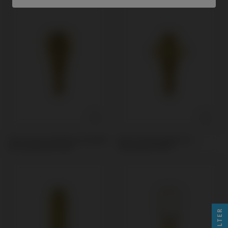
PSD Locator Prothese kompatibel
Multi-Unit kompatibel mit
mit Straumann® BLX®
Straumann® BLX®
FILTER