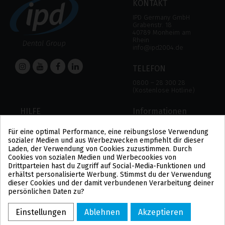
KONTAKT
IPD Germany GmbH
Grabenstr. 18
40789 Monheim am
Rhein
info@ipd2004.de
TELEFON
0800 – 28 300 28
(Kostenlose Hotline)
HILFE
Informationen
HILFE
RECHTLICHER HINWEIS
Für eine optimal Performance, eine reibungslose Verwendung
ZAHLUNGSMODALITÄTEN
DATENSCHUTZBESTIMMUNGEN
sozialer Medien und aus Werbezwecken empfiehlt dir dieser
VERSAND UND RÜCKGABE
COOKIE-POLITIK
Laden, der Verwendung von Cookies zuzustimmen. Durch
ALLGEMEINE
Cookies von sozialen Medien und Werbecookies von
GESCHÄFTSBEDINGUNGEN
Drittparteien hast du Zugriff auf Social-Media-Funktionen und
US
erhältst personalisierte Werbung. Stimmst du der Verwendung
PL
dieser Cookies und der damit verbundenen Verarbeitung deiner
FR
persönlichen Daten zu?
PT
BE
Einstellungen
Ablehnen
Akzeptieren
ES