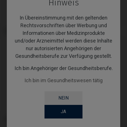
Hinweis
In Übereinstimmung mit den geltenden
Rechtsvorschriften über Werbung und
Analoge kompatibel mit
CoCr Base kompatibel mit
Informationen über Medizinprodukte
Straumann® BLX®
Straumann® BLX®
und/oder Arzneimittel werden diese Inhalte
nur autorisierten Angehörigen der
Gesundheitsberufe zur Verfügung gestellt.
Ich bin Angehöriger der Gesundheitsberufe.
Ich bin im Gesundheitswesen tätig
NEIN
JA
Gingivaformer kompatibel mit
Custom Ti-Base kompatibel mit
Straumann® BLX®
Straumann® BLX®