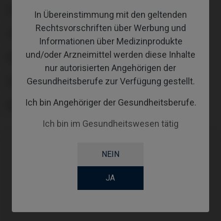
PLATTFORM
In Übereinstimmung mit den geltenden
Rechtsvorschriften über Werbung und
TYPE
Informationen über Medizinprodukte
und/oder Arzneimittel werden diese Inhalte
WORKFLOW
nur autorisierten Angehörigen der
Gesundheitsberufe zur Verfügung gestellt.
GINGIVALHEIGHT
Ich bin Angehöriger der Gesundheitsberufe.
ABUTMENTHEIGHT
Ich bin im Gesundheitswesen tätig
NEIN
Kompatibilitäten
JA
Kompatible Marke
System
Plattform
Biotech® Dental
Kontact®
RP