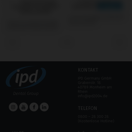
Screws kompatibel mit Biotech®
S
Temporary/Coping kompatibel
Dental Kontact®
B
mit Biotech® Dental Kontact®
‹
›
KONTAKT
IPD Germany GmbH
Grabenstr. 18
40789 Monheim am
Rhein
info@ipd2004.de
TELEFON
0800 – 28 300 28
(Kostenlose Hotline)