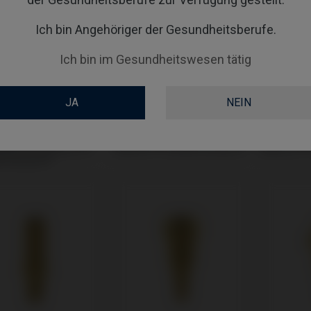
Ich bin Angehöriger der Gesundheitsberufe.
Ich bin im Gesundheitswesen tätig
JA
NEIN
ubendreher
Analoge kompatibel mit
CoCr Base
tibel mit Biotech®
Biotech® Dental Kontact®
Biotech® 
l Kontact®