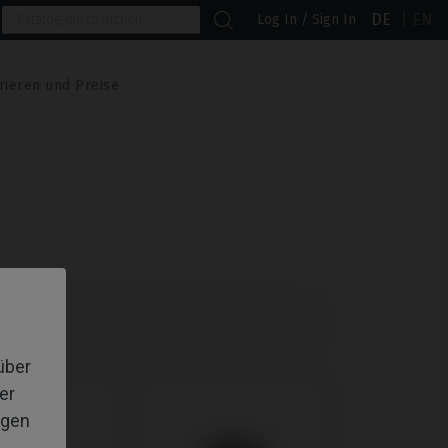
DE
EN
Log In / Sign In
rieren und Preise

lte Produkte zuerst
über
er
igen