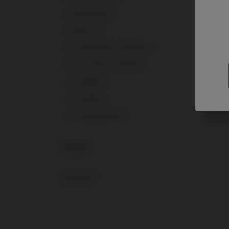
Gingivaformer
1
Multi-Unit
1
Provisorisches Abutment
1
PSD Locator Prothese
1
Scanbodies
1
Schrauben
1
Schra
kompa
Schraubendreher
1
Denta
Marken
Systeme