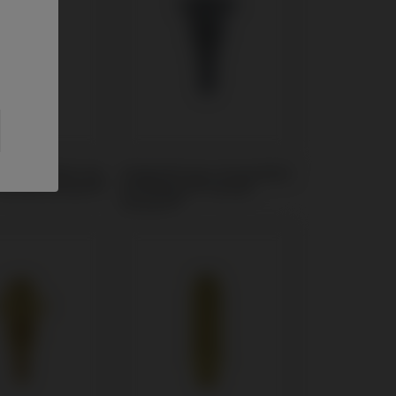
 kompatibel mit
Gingivaformer kompatibel
Dental Kontact®
mit Biotech® Dental
Kontact®