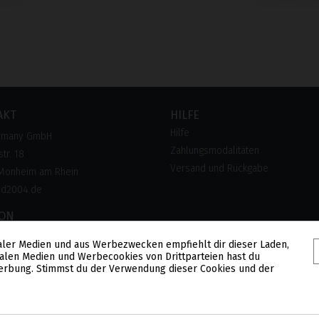
AKT
HILFE
Hilfe
rmany GmbH
Zahlungsmodalitäten
tr. 18
Versand und Rückgabe
Monheim am Rhein
pd2004.de
FON
 28 300 28
aler Medien und aus Werbezwecken empfiehlt dir dieser Laden,
lose Hotline)
alen Medien und Werbecookies von Drittparteien hast du
 Werbung. Stimmst du der Verwendung dieser Cookies und der