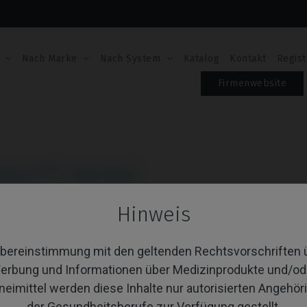
Nach Marke
Nach System
Katalog
Kontakt
Regist
Firmenwebsite
otech® Dental
Hinweis
 von 11 Artikel(n)
Sortieren nach:
A
Übereinstimmung mit den geltenden Rechtsvorschriften 
erbung und Informationen über Medizinprodukte und/od
neimittel werden diese Inhalte nur autorisierten Angehör
der Gesundheitsberufe zur Verfügung gestellt.