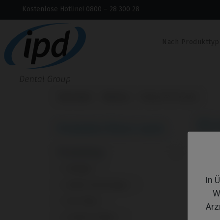
Kostenlose Hotline! 0800 – 28 300 28
Nach Produkttyp
Startseite
Marken
Biotech® Dental
Bi
Produkte filtern nach:
Produkttyp
1 - 11
Analoge
1
In 
Andere Werkzeuge
1
W
CoCr Base
1
Arz
Custom Ti-Base
1