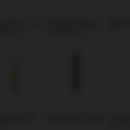
m Ti-Base
PSD Locator Prothese
Multi-Uni
tibel mit Biotech®
kompatibel mit Biotech®
Biotech® 
l Kontact®
Dental Kontact®
odies kompatibel
Schrauben kompatibel mit
Andere W
otech® Dental
Biotech® Dental Kontact®
kompatibe
ct®
Dental Ko