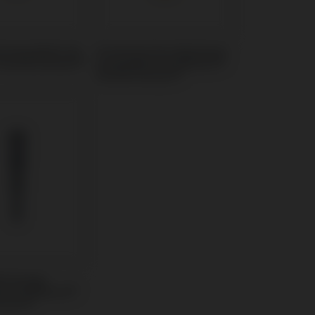
t kompatibel mit
Provisorisches Abutment
Dental Kontact®
kompatibel mit Biotech®
Dental Kontact®
erkzeuge
l mit Biotech®
ntact®