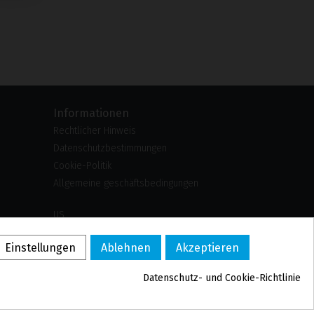
Informationen
Rechtlicher Hinweis
Datenschutzbestimmungen
Cookie-Politik
Allgemeine geschäftsbedingungen
US
PL
Einstellungen
Ablehnen
Akzeptieren
FR
PT
Datenschutz- und Cookie-Richtlinie
BE
ES