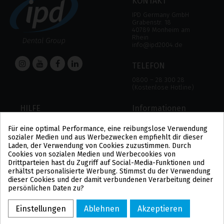
KONTAKT
IPD Germany GmbH
Grabenstr. 18
40789 Monheim am
Rhein
info@ipd2004.de
TELEFON
0800 – 28 300 28
(Kostenlose Hotline)
HILFE
Informationen
HILFE
RECHTLICHER HINWEIS
Für eine optimal Performance, eine reibungslose Verwendung
ZAHLUNGSMODALITÄTEN
DATENSCHUTZBESTIMMUNGEN
sozialer Medien und aus Werbezwecken empfiehlt dir dieser
VERSAND UND RÜCKGABE
COOKIE-POLITIK
Laden, der Verwendung von Cookies zuzustimmen. Durch
ALLGEMEINE
Cookies von sozialen Medien und Werbecookies von
GESCHÄFTSBEDINGUNGEN
Drittparteien hast du Zugriff auf Social-Media-Funktionen und
US
erhältst personalisierte Werbung. Stimmst du der Verwendung
PL
dieser Cookies und der damit verbundenen Verarbeitung deiner
FR
persönlichen Daten zu?
PT
BE
Einstellungen
Ablehnen
Akzeptieren
ES