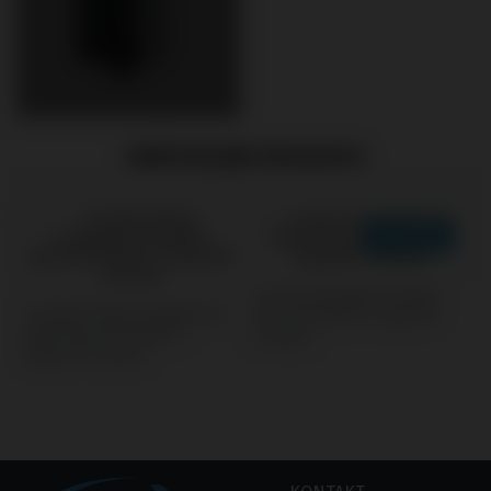
EMPFOHLENE PRODUKTE
Screws kompatibel mit Nobel
Premilled Blank kompatibel mit
Biocare® Active® / Replace®
Nobel Biocare® Active® /
(Conical)
Replace® (Conical)