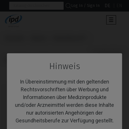
DE
EN
Log In / Sign In
Umscha
☰
der
Navigat
Startseite
Marken
Nobel Biocare®
                      Premilled Blank

Active® / Replace® (Conical)
Hinweis
Premilled Blank
In Übereinstimmung mit den geltenden
Rechtsvorschriften über Werbung und
Informationen über Medizinprodukte
und/oder Arzneimittel werden diese Inhalte
nur autorisierten Angehörigen der
Gesundheitsberufe zur Verfügung gestellt.