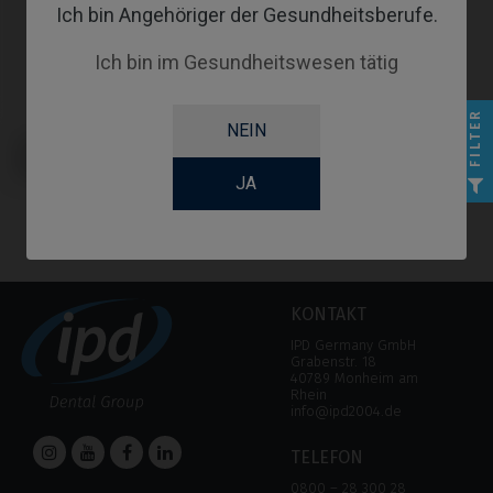
Ich bin Angehöriger der Gesundheitsberufe.
Ich bin im Gesundheitswesen tätig
FILTER
NEIN
Premilled Blank kompatibel mit
Nobel Biocare® Active® /
Replace® (Conical)
JA
KONTAKT
IPD Germany GmbH
Grabenstr. 18
40789 Monheim am
Rhein
info@ipd2004.de
TELEFON
0800 – 28 300 28