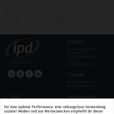
‹
›
KONTAKT
IPD Germany GmbH
Grabenstr. 18
40789 Monheim am
Rhein
info@ipd2004.de
TELEFON
0800 – 28 300 28
(Kostenlose Hotline)
HILFE
Informationen
HILFE
RECHTLICHER HINWEIS
Für eine optimal Performance, eine reibungslose Verwendung
ZAHLUNGSMODALITÄTEN
DATENSCHUTZBESTIMMUNGEN
sozialer Medien und aus Werbezwecken empfiehlt dir dieser
VERSAND UND RÜCKGABE
COOKIE-POLITIK