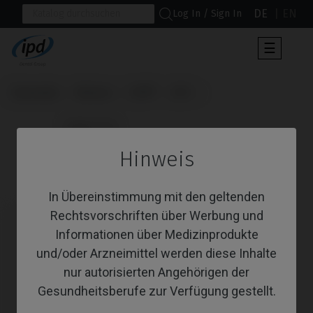
DE
EN
Log In / Sign In
Umscha
☰
der
Navigat
Startseite
Marken
DIO®
UFII
                      Multi-Unit

Hinweis
Multi-Unit
In Übereinstimmung mit den geltenden
Rechtsvorschriften über Werbung und
Informationen über Medizinprodukte
und/oder Arzneimittel werden diese Inhalte
nur autorisierten Angehörigen der
Gesundheitsberufe zur Verfügung gestellt.