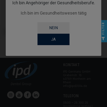
Ich bin Angehöriger der Gesundheitsberufe.
Ich bin im Gesundheitswesen tätig
FILTER
NEIN
Multi-Unit kompatibel mit DIO®
UFII
JA
KONTAKT
IPD Germany GmbH
Grabenstr. 18
40789 Monheim am
Rhein
info@ipd2004.de
TELEFON
0800 – 28 300 28
(Kostenlose Hotline)