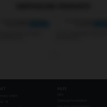
EMPFOHLENE PRODUKTE
s kompatibel mit Nobel
Screws kompatibel mit Astra
e® Multi-Unit
Osseospeed™
AKT
HILFE
Hilfe
rmany GmbH
Zahlungsmodalitäten
tr. 18
Versand und Rückgabe