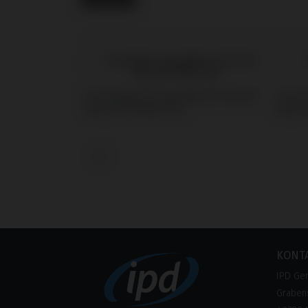
Scanbodies kompatibel mit Nobel
Screw
Biocare® Multi-Unit
Biocar
‹
KONT
IPD Ge
Grabens