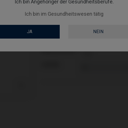
Ich bin Angehöriger der Gesundheitsberufe.
Inklusive Transporter: IPD/LL-TM-00
Inklusive Transporter: IPD/LL-TM-00
Ich bin im Gesundheitswesen tätig
PLATTFORM
JA
NEIN
ANGLE
GINGIVALHEIGHT
COATING
