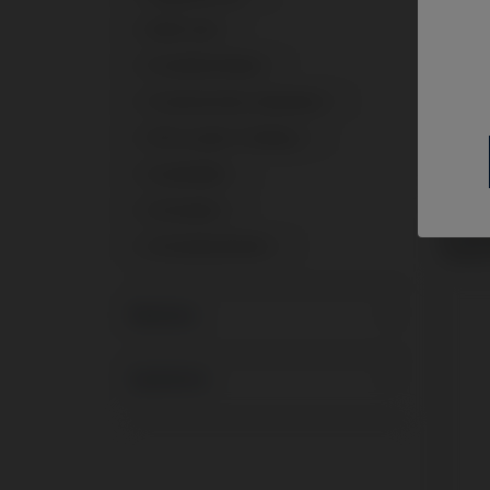
Multi-Unit
1
Premilled Blank
1
Provisorisches Abutment
1
PSD Locator Prothese
1
Scanbodies
1
Schrauben
1
Schra
kompa
Schraubendreher
1
Implan
Marken
Systeme