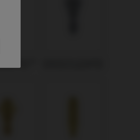
 kompatibel mit
Gingivaformer kompatibel
plant® TSIII
mit Osstem Implant® TSIII