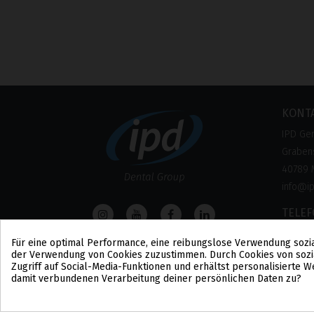
KONT
IPD Ge
Grabens
40789 
info@i
TELE
0800 –
Für eine optimal Performance, eine reibungslose Verwendung sozi
(Kosten
der Verwendung von Cookies zuzustimmen. Durch Cookies von sozi
Zugriff auf Social-Media-Funktionen und erhältst personalisierte
damit verbundenen Verarbeitung deiner persönlichen Daten zu?
Cookie-Zustimmung