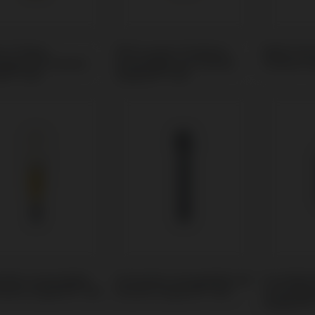
m Ti-Base
PSD Locator Prothese
Multi-Uni
tibel mit Osstem
kompatibel mit Osstem
Osstem Im
t® TSIII
Implant® TSIII
odies kompatibel
Schrauben kompatibel mit
Premilled
stem Implant® TSIII
Osstem Implant® TSIII
kompatibe
Implant® 