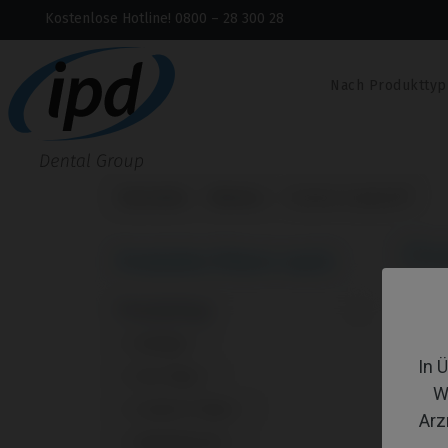
Kostenlose Hotline! 0800 – 28 300 28
Nach Produkttyp
Startseite
Marken
Osstem Implant®
Os
Produkte filtern nach:
Produkttyp
1 - 11
Analoge
1
In 
CoCr Base
1
W
Custom Ti-Base
1
Arz
Gingivaformer
1