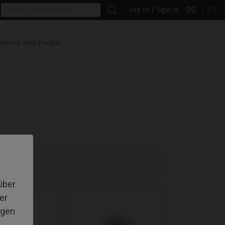
DE
EN
Log In / Sign In
rieren und Preise

lte Produkte zuerst
über
er
igen