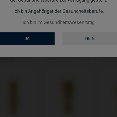
Ich bin Angehöriger der Gesundheitsberufe.
Ich bin im Gesundheitswesen tätig
JA
NEIN
ubendreher
Analoge kompatibel mit
CoCr Base
tibel mit Osstem
Osstem Implant® TSIII
Osstem Im
t® TSIII