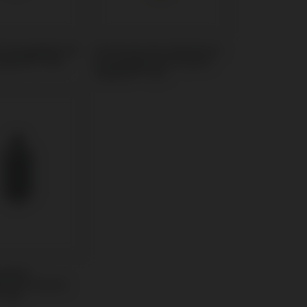
t kompatibel mit
Provisorisches Abutment
plant® TSIII
kompatibel mit Osstem
Implant® TSIII
 Blank
l mit Osstem
TSIII