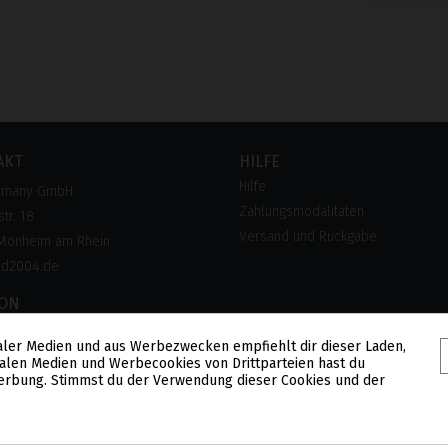
AKT
HILFE
Hilfe
rmany GmbH
Zahlungsmodalitäten
tr. 18
Versand und Rückgabe
Monheim am Rhein
pd2004.de
FON
 28 300 28
aler Medien und aus Werbezwecken empfiehlt dir dieser Laden,
lose Hotline)
alen Medien und Werbecookies von Drittparteien hast du
 Werbung. Stimmst du der Verwendung dieser Cookies und der