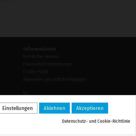
Informationen
Rechtlicher Hinweis
Datenschutzbestimmungen
Cookie-Politik
Allgemeine geschäftsbedingungen
US
PL
Einstellungen
Ablehnen
Akzeptieren
FR
PT
Datenschutz- und Cookie-Richtlinie
BE
ES