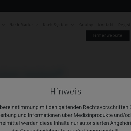
Nach Marke
Nach System
Katalog
Kontakt
Regist
Firmenwebsite
stem Implant®
Hinweis
 von 11 Artikel(n)
Sortieren nach:
A
Übereinstimmung mit den geltenden Rechtsvorschriften 
erbung und Informationen über Medizinprodukte und/od
neimittel werden diese Inhalte nur autorisierten Angehör
der Gesundheitsberufe zur Verfügung gestellt.