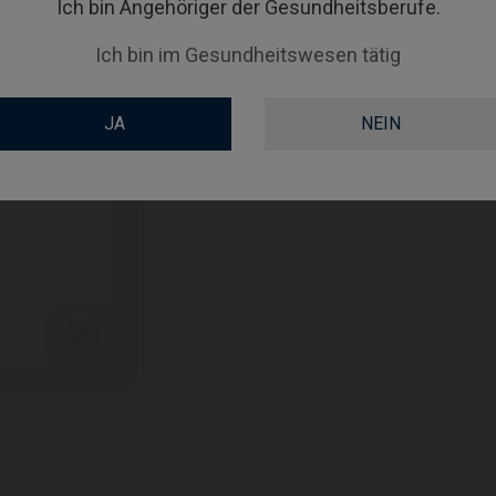
Ich bin Angehöriger der Gesundheitsberufe.
GINGIVALHEIGHT
Ich bin im Gesundheitswesen tätig
COATING
JA
NEIN
