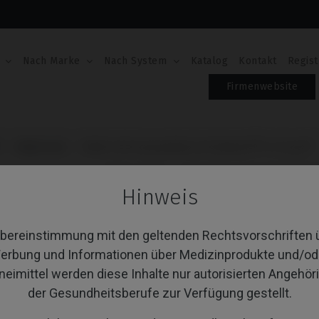
Nach Marke
Nach System
Katalog
Kontakt
Regist
Firmenwebsite
Multi-Unit
Multi-Unit kompatibel mit Global D® In-Kone®
MULTI-UNIT KOMPAT
Hinweis
IN-KONE®
Übereinstimmung mit den geltenden Rechtsvorschriften 
Artikel-Nr.: IPD/1A-MR-01
erbung und Informationen über Medizinprodukte und/od
neimittel werden diese Inhalte nur autorisierten Angehör
PLATTFORM
der Gesundheitsberufe zur Verfügung gestellt.
ANGLE