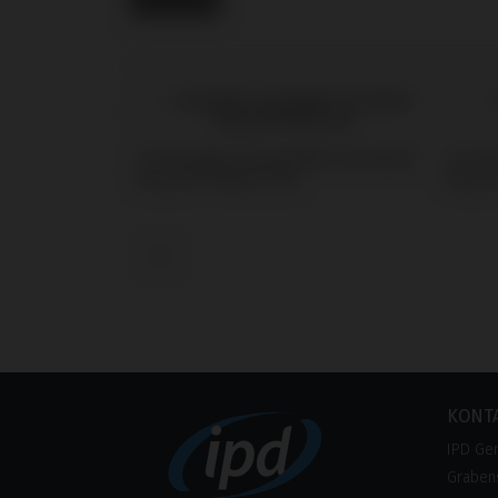
Scanbodies kompatibel mit Nobel
Screw
Biocare® Multi-Unit
Biocar
‹
KONT
IPD Ge
Grabens