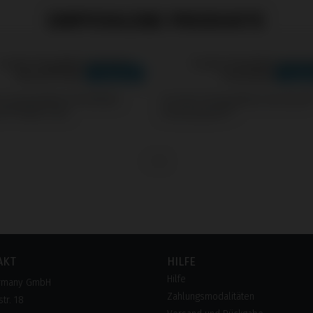
EMPFOHLENE PRODUKTE
s kompatibel mit Nobel
Screws kompatibel mit Astra
e® Multi-Unit
Osseospeed™
AKT
HILFE
Hilfe
rmany GmbH
Zahlungsmodalitäten
tr. 18