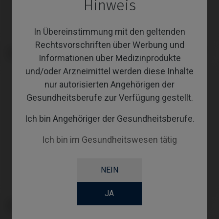
Hinweis
In Übereinstimmung mit den geltenden
Rechtsvorschriften über Werbung und
Analoge kompatibel mit Global D®
CoCr Base kompatibel mit Global
Informationen über Medizinprodukte
In-Kone®
D® In-Kone®
und/oder Arzneimittel werden diese Inhalte
nur autorisierten Angehörigen der
Gesundheitsberufe zur Verfügung gestellt.
Ich bin Angehöriger der Gesundheitsberufe.
Ich bin im Gesundheitswesen tätig
NEIN
JA
Gingivaformer kompatibel mit
Custom Ti-Base kompatibel mit
Global D® In-Kone®
Global D® In-Kone®