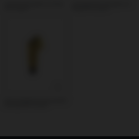
Schrauben kompatibel mit Global
Schraubendreher kompatibel mit
D® In-Kone®
Global D® In-Kone®
Multi-unit Abutment AP kompatibel
mit Global D® In-Kone®