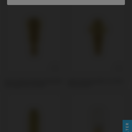
PSD Locator Prothese kompatibel
Multi-Unit kompatibel mit Global
mit Global D® In-Kone®
D® In-Kone®
FILTER