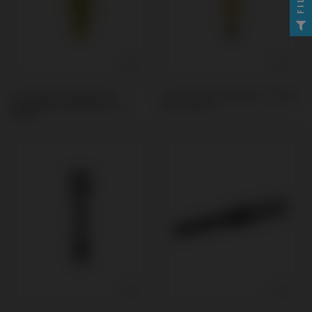
Provisorisches Abutment
Scanbodies kompatibel mit Global
kompatibel mit Global D® In-
D® In-Kone®
Kone®