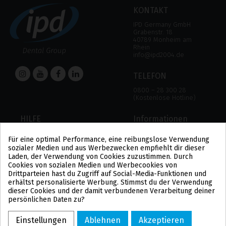
KONTAKT
IPD Germany GmbH
Grabenstr. 18
40789 Monheim am
Rhein
info@ipd2004.de
TELEFON
0800 – 28 300 28
(Kostenlose Hotline)
HILFE
Informationen
HILFE
RECHTLICHER HINWEIS
Für eine optimal Performance, eine reibungslose Verwendung
ZAHLUNGSMODALITÄTEN
DATENSCHUTZBESTIMMUNGEN
sozialer Medien und aus Werbezwecken empfiehlt dir dieser
VERSAND UND RÜCKGABE
COOKIE-POLITIK
Laden, der Verwendung von Cookies zuzustimmen. Durch
ALLGEMEINE
Cookies von sozialen Medien und Werbecookies von
GESCHÄFTSBEDINGUNGEN
Drittparteien hast du Zugriff auf Social-Media-Funktionen und
US
erhältst personalisierte Werbung. Stimmst du der Verwendung
PL
dieser Cookies und der damit verbundenen Verarbeitung deiner
FR
persönlichen Daten zu?
PT
BE
Einstellungen
Ablehnen
Akzeptieren
ES