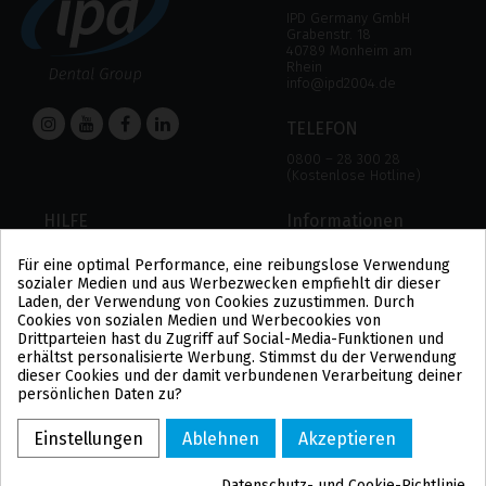
IPD Germany GmbH
Grabenstr. 18
40789 Monheim am
Rhein
info@ipd2004.de
TELEFON
0800 – 28 300 28
(Kostenlose Hotline)
HILFE
Informationen
HILFE
RECHTLICHER HINWEIS
Für eine optimal Performance, eine reibungslose Verwendung
ZAHLUNGSMODALITÄTEN
DATENSCHUTZBESTIMMUNGEN
sozialer Medien und aus Werbezwecken empfiehlt dir dieser
VERSAND UND RÜCKGABE
COOKIE-POLITIK
Laden, der Verwendung von Cookies zuzustimmen. Durch
ALLGEMEINE
Cookies von sozialen Medien und Werbecookies von
GESCHÄFTSBEDINGUNGEN
Drittparteien hast du Zugriff auf Social-Media-Funktionen und
US
erhältst personalisierte Werbung. Stimmst du der Verwendung
PL
dieser Cookies und der damit verbundenen Verarbeitung deiner
FR
persönlichen Daten zu?
PT
BE
Einstellungen
Ablehnen
Akzeptieren
ES
Datenschutz- und Cookie-Richtlinie