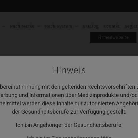
Nach Marke
Nach System
Katalog
Kontakt
Regist
Firmenwebsite
 Level®
Multi-Unit
Hinweis
ti-Unit
Übereinstimmung mit den geltenden Rechtsvorschriften 
erbung und Informationen über Medizinprodukte und/od
neimittel werden diese Inhalte nur autorisierten Angehör
von 1 Artikel(n)
Sortieren nach:
A
der Gesundheitsberufe zur Verfügung gestellt.
Ich bin Angehöriger der Gesundheitsberufe.