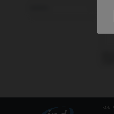
Systeme
Multi-
Strau
Level
KONT