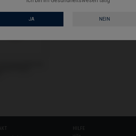
Ich bin im Gesundheitswesen tätig
JA
NEIN
Unit kompatibel mit
mann® Tissue
®
AKT
HILFE
Hilfe