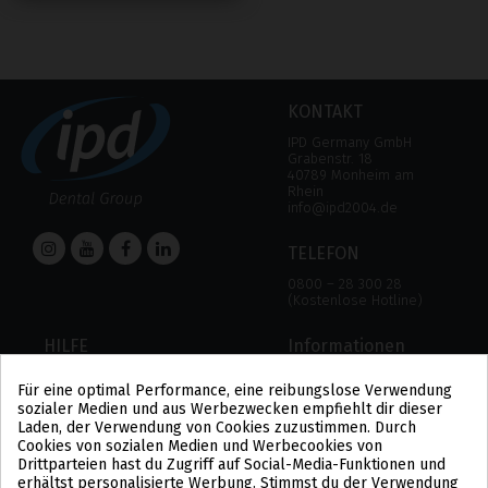
KONTAKT
IPD Germany GmbH
Grabenstr. 18
40789 Monheim am
Rhein
info@ipd2004.de
TELEFON
0800 – 28 300 28
(Kostenlose Hotline)
HILFE
Informationen
HILFE
RECHTLICHER HINWEIS
Für eine optimal Performance, eine reibungslose Verwendung
ZAHLUNGSMODALITÄTEN
DATENSCHUTZBESTIMMUNGEN
sozialer Medien und aus Werbezwecken empfiehlt dir dieser
VERSAND UND RÜCKGABE
COOKIE-POLITIK
Laden, der Verwendung von Cookies zuzustimmen. Durch
ALLGEMEINE
Cookies von sozialen Medien und Werbecookies von
GESCHÄFTSBEDINGUNGEN
Drittparteien hast du Zugriff auf Social-Media-Funktionen und
US
erhältst personalisierte Werbung. Stimmst du der Verwendung