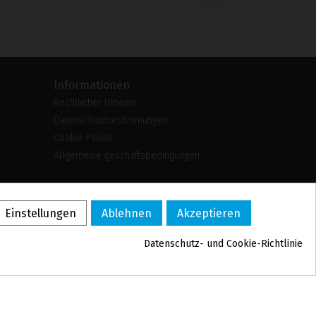
›
Informationen
Rechtlicher Hinweis
Datenschutzbestimmungen
Cookie-Politik
Allgemeine geschäftsbedingungen
US
PL
Einstellungen
Ablehnen
Akzeptieren
FR
PT
Datenschutz- und Cookie-Richtlinie
BE
ES