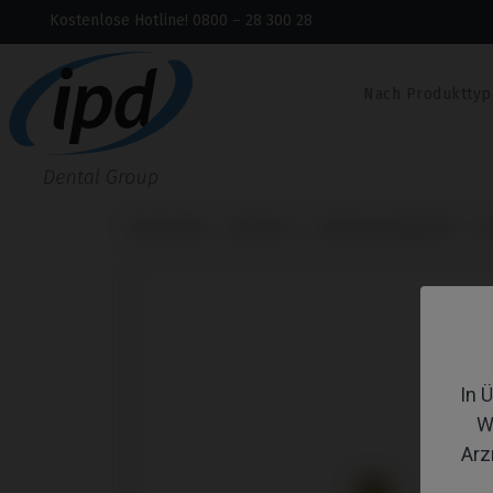
Kostenlose Hotline! 0800 – 28 300 28
Nach Produkttyp
Startseite
Marken
Osstem Implant®
TS
In 
W
Arz