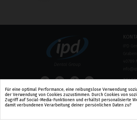
‹
KONT
IPD Ge
Grabens
40789 
info@i
TELE
0800 –
Für eine optimal Performance, eine reibungslose Verwendung sozi
der Verwendung von Cookies zuzustimmen. Durch Cookies von sozi
(Kosten
Zugriff auf Social-Media-Funktionen und erhältst personalisierte
damit verbundenen Verarbeitung deiner persönlichen Daten zu?
Cookie-Zustimmung
COPYRIGHT ©2021 IPD2004 – POWERED BY TICBCN