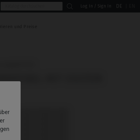
DE
EN
Log In / Sign In
rieren und Preise
 Implant® TSIII
MPATIBEL MIT OSSTEM
: müssen separat bestellt werden.
über
: müssen separat bestellt werden.
er
: müssen separat bestellt werden.
: müssen separat bestellt werden.
igen
: müssen separat bestellt werden.
: müssen separat bestellt werden.