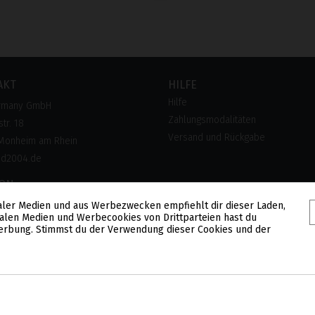
AKT
HILFE
Hilfe
rmany GmbH
Zahlungsmodalitäten
tr. 18
Versand und Rückgabe
Monheim am Rhein
pd2004.de
FON
 28 300 28
aler Medien und aus Werbezwecken empfiehlt dir dieser Laden,
alen Medien und Werbecookies von Drittparteien hast du
lose Hotline)
 Werbung. Stimmst du der Verwendung dieser Cookies und der