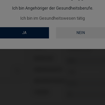
Enthält weder Schraube noch Schnittführungen
Enthält weder Schraube noch Schnittführungen
Ich bin Angehöriger der Gesundheitsberufe.
Enthält weder Schraube noch Schnittführungen
Enthält weder Schraube noch Schnittführungen
Enthält weder Schraube noch Schnittführungen
Ich bin im Gesundheitswesen tätig
Enthält weder Schraube noch Schnittführungen
JA
NEIN
PLATTFORM
TYPE
WORKFLOW
GINGIVALHEIGHT

ABUTMENTHEIGHT
COATING