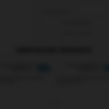
Kompatibilitäten
Kompatible Marke
Osstem Implant®
EMPFOHLENE PRODUKTE
s kompatibel mit Osstem
Screws kompatibel mit Osst
t® TSIII
Implant® TSIII