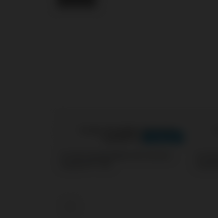
Screws kompatibel mit Osstem
Screw
Implant® TSIII
Implan