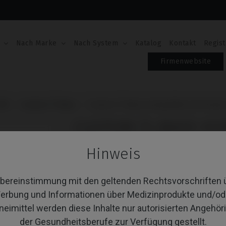
Nach Marke
Nach System
Katalog
Kontakt
Regist
Firmenwebsite
III
Custom Ti-Base
Custom Ti-Base kompatibel mit Osstem
CUSTOM TI-BASE KO
IMPLANT® TSIII
Hinweis
Artikel-Nr.: IPD/OB-IN-00/3D
Enthält weder Schraube noch Schnittführungen
Übereinstimmung mit den geltenden Rechtsvorschriften 
Enthält weder Schraube noch Schnittführungen
erbung und Informationen über Medizinprodukte und/od
Enthält weder Schraube noch Schnittführungen
Enthält weder Schraube noch Schnittführungen
neimittel werden diese Inhalte nur autorisierten Angehör
Enthält weder Schraube noch Schnittführungen
der Gesundheitsberufe zur Verfügung gestellt.
Enthält weder Schraube noch Schnittführungen