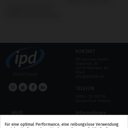
Camlog® Camlog® System
Custom Ti-Base Accessories
kompatibel mit IPD Tools &
Extras IPD Custom System Tools
KONTAKT
IPD Germany GmbH
Grabenstr. 18
40789 Monheim am
Rhein
info@ipd2004.de
TELEFON
0800 – 28 300 28
(Kostenlose Hotline)
HILFE
Informationen
HILFE
RECHTLICHER HINWEIS
Für eine optimal Performance, eine reibungslose Verwendung
ZAHLUNGSMODALITÄTEN
DATENSCHUTZBESTIMMUNGEN