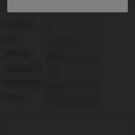
Enthält weder Schraube noch Schnittführungen: müssen separat
bestellt werden.
PLATTFORM
TYPE
WORKFLOW
GINGIVALHEIGHT
ABUTMENTHEIGHT
COATING