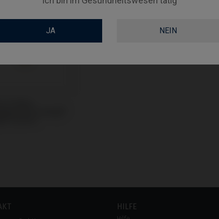
Ich bin im Gesundheitswesen tätig
JA
NEIN
m Ti-Base
tibel mit Camlog®
g® System
AKT
HILFE
Hilfe