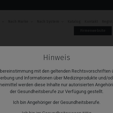
Nach Marke
Nach System
Katalog
Kontakt
Regist
Firmenwebsite
System
Custom Ti-Base
Hinweis
stom Ti-Base
Übereinstimmung mit den geltenden Rechtsvorschriften 
erbung und Informationen über Medizinprodukte und/od
neimittel werden diese Inhalte nur autorisierten Angehör
von 1 Artikel(n)
Sortieren nach:
A
der Gesundheitsberufe zur Verfügung gestellt.
Ich bin Angehöriger der Gesundheitsberufe.