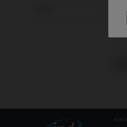
Systeme
Custo
kompa
Camlo
KONT