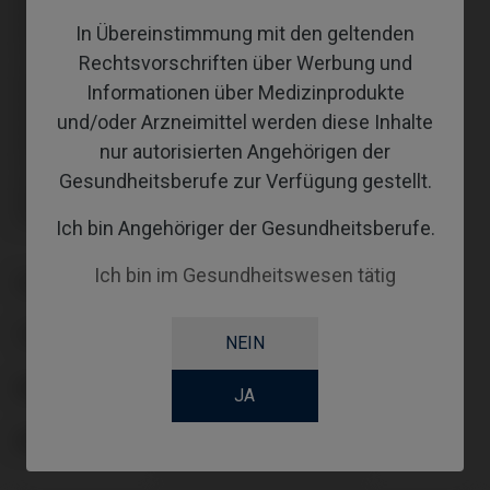
inklusive Schraube: IPD/MB-TN-50
In Übereinstimmung mit den geltenden
inklusive Schraube: IPD/MB-TN-50
Schraube nicht enthalten: muss separat bestellt werden.
Rechtsvorschriften über Werbung und
Schraube nicht enthalten: muss separat bestellt werden.
inklusive Schraube: IPD/MB-TR-50
Informationen über Medizinprodukte
inklusive Schraube: IPD/MB-TR-50
und/oder Arzneimittel werden diese Inhalte
inklusive Schraube: IPD/MB-TR-50
inklusive Schraube: IPD/MB-TR-50
nur autorisierten Angehörigen der
Schraube nicht enthalten: muss separat bestellt werden.
Gesundheitsberufe zur Verfügung gestellt.
Schraube nicht enthalten: muss separat bestellt werden.
inklusive Schraube: IPD/MB-TN-50
inklusive Schraube: IPD/MB-TN-50
Ich bin Angehöriger der Gesundheitsberufe.
Ich bin im Gesundheitswesen tätig
PLATTFORM
TYPE
NEIN
WORKFLOW
JA
ANGLE