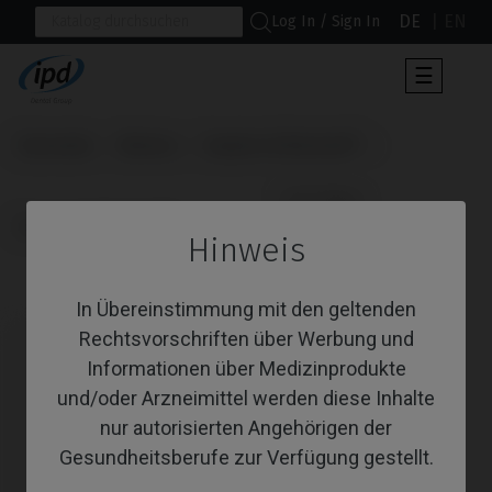
DE
EN
Log In / Sign In
Umscha
☰
der
Navigat
Startseite
Marken
Sweden & Martina®
                      CoCr Base

Premium™ Kohno®
Hinweis
CoCr Base
In Übereinstimmung mit den geltenden
Rechtsvorschriften über Werbung und
Informationen über Medizinprodukte
und/oder Arzneimittel werden diese Inhalte
nur autorisierten Angehörigen der
Gesundheitsberufe zur Verfügung gestellt.