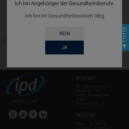
Ich bin Angehöriger der Gesundheitsberufe.
Ich bin im Gesundheitswesen tätig
FILTER
NEIN
CoCr Base kompatibel mit Sweden
& Martina® Premium™ Kohno®
JA
KONTAKT
IPD Germany GmbH
Grabenstr. 18
40789 Monheim am
Rhein
info@ipd2004.de
TELEFON
0800 – 28 300 28
(Kostenlose Hotline)