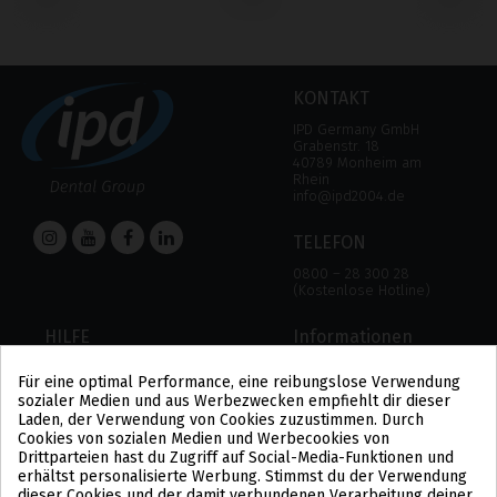
‹
›
KONTAKT
IPD Germany GmbH
Grabenstr. 18
40789 Monheim am
Rhein
info@ipd2004.de
TELEFON
0800 – 28 300 28
(Kostenlose Hotline)
HILFE
Informationen
HILFE
RECHTLICHER HINWEIS
Für eine optimal Performance, eine reibungslose Verwendung
ZAHLUNGSMODALITÄTEN
DATENSCHUTZBESTIMMUNGEN
sozialer Medien und aus Werbezwecken empfiehlt dir dieser
VERSAND UND RÜCKGABE
COOKIE-POLITIK
Laden, der Verwendung von Cookies zuzustimmen. Durch
ALLGEMEINE
Cookies von sozialen Medien und Werbecookies von
GESCHÄFTSBEDINGUNGEN
Drittparteien hast du Zugriff auf Social-Media-Funktionen und
US
erhältst personalisierte Werbung. Stimmst du der Verwendung
PL
dieser Cookies und der damit verbundenen Verarbeitung deiner