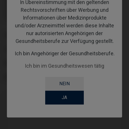
In Übereinstimmung mit den geltenden
Schraube nicht enthalten: muss separat bestellt werden.
Schraube nicht enthalten: muss separat bestellt werden.
Rechtsvorschriften über Werbung und
inklusive Schraube: IPD/DB-TR-50
Informationen über Medizinprodukte
inklusive Schraube: IPD/DB-TR-50
und/oder Arzneimittel werden diese Inhalte
nur autorisierten Angehörigen der
PLATTFORM
Gesundheitsberufe zur Verfügung gestellt.
TYPE
Ich bin Angehöriger der Gesundheitsberufe.
WORKFLOW
Ich bin im Gesundheitswesen tätig
ANGLE
NEIN
JA