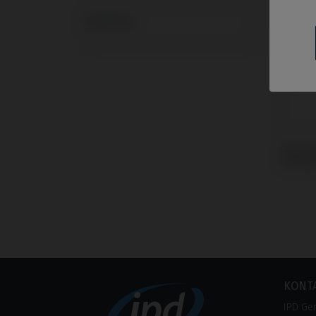
Systeme
CoCr 
Strau
KONT
IPD Ge