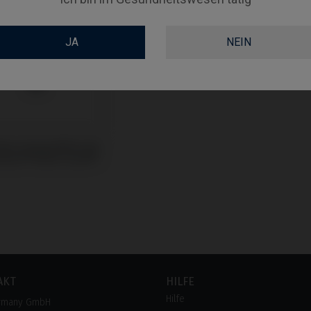
JA
NEIN
Base kompatibel mit
mann® Bone Level®
AKT
HILFE
Hilfe
rmany GmbH