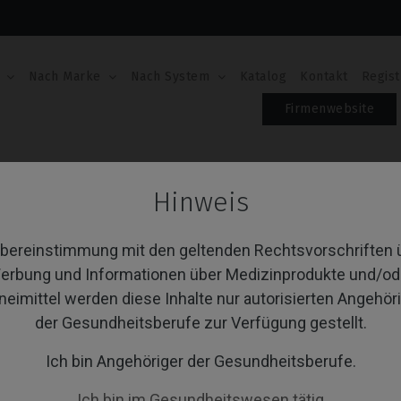
Nach Marke
Nach System
Katalog
Kontakt
Regist
Firmenwebsite
evel®
CoCr Base
Hinweis
Cr Base
Übereinstimmung mit den geltenden Rechtsvorschriften 
erbung und Informationen über Medizinprodukte und/od
neimittel werden diese Inhalte nur autorisierten Angehör
von 1 Artikel(n)
Sortieren nach:
A
der Gesundheitsberufe zur Verfügung gestellt.
Ich bin Angehöriger der Gesundheitsberufe.
Ich bin im Gesundheitswesen tätig