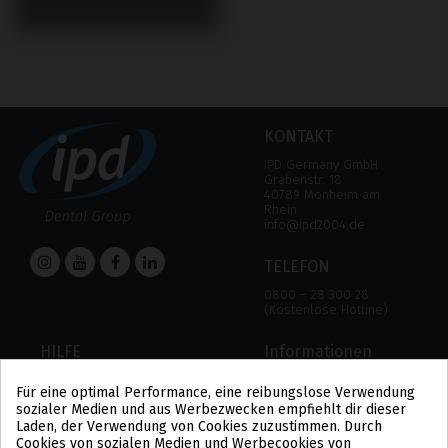
KONTAKT
IPD Germany GmbH
Grabenstr. 18
40789 Monheim am
Rhein
info@ipd2004.de
TELEFON
0800 – 28 300 28
(Kostenlose Hotline)
HILFE
Informationen
HILFE
RECHTLICHER HINWEIS
Für eine optimal Performance, eine reibungslose Verwendung
ZAHLUNGSMODALITÄTEN
DATENSCHUTZBESTIMMUNGEN
sozialer Medien und aus Werbezwecken empfiehlt dir dieser
VERSAND UND RÜCKGABE
COOKIE-POLITIK
Laden, der Verwendung von Cookies zuzustimmen. Durch
ALLGEMEINE
Cookies von sozialen Medien und Werbecookies von