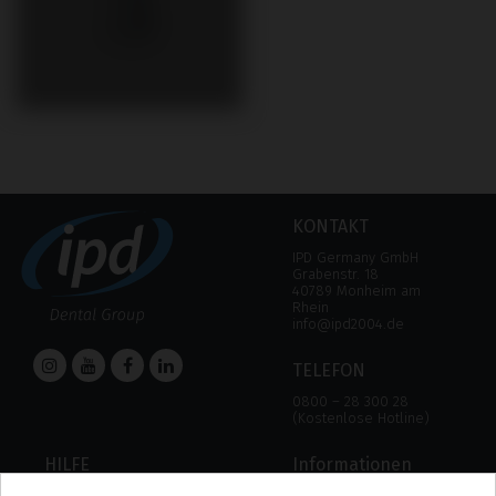
KONTAKT
IPD Germany GmbH
Grabenstr. 18
40789 Monheim am
Rhein
info@ipd2004.de
TELEFON
0800 – 28 300 28
(Kostenlose Hotline)
HILFE
Informationen