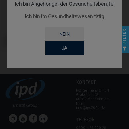
Ich bin Angehöriger der Gesundheitsberufe.
Ich bin im Gesundheitswesen tätig
FILTER
NEIN
Angussfähige Abutments
kompatibel mit Microdent®
Universal™
JA
KONTAKT
IPD Germany GmbH
Grabenstr. 18
40789 Monheim am
Rhein
info@ipd2004.de
TELEFON
0800 – 28 300 28