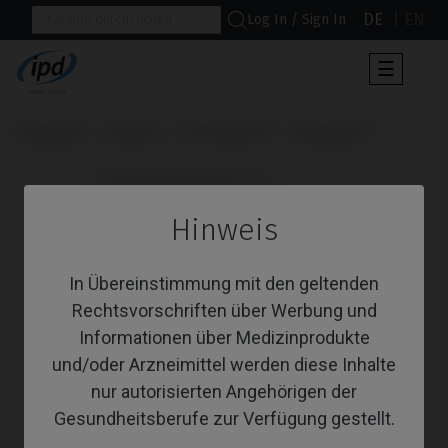
DE
EN
Log In / Sign In
Umscha
☰
der
Navigat
Startseite
Marken
Microdent®
Universal™
                      Angussfähige Abutments

Hinweis
Angussfähige Abutments
In Übereinstimmung mit den geltenden
Rechtsvorschriften über Werbung und
Informationen über Medizinprodukte
und/oder Arzneimittel werden diese Inhalte
nur autorisierten Angehörigen der
Gesundheitsberufe zur Verfügung gestellt.