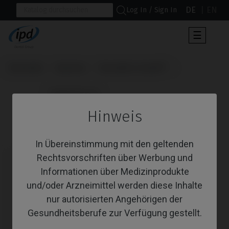
DE
EN
Log In / Sign In
Umscha
☰
der
Navigat
Startseite
Systeme
Osseotite Certain®
                      Gingivaformer

Hinweis
Gingivaformer
In Übereinstimmung mit den geltenden
Rechtsvorschriften über Werbung und
Informationen über Medizinprodukte
und/oder Arzneimittel werden diese Inhalte
nur autorisierten Angehörigen der
Gesundheitsberufe zur Verfügung gestellt.