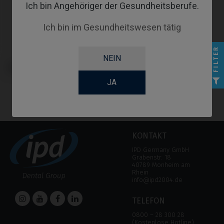
Ich bin Angehöriger der Gesundheitsberufe.
Ich bin im Gesundheitswesen tätig
FILTER
NEIN
Gingivaformer kompatibel mit
Biomet® 3i® Osseotite Certain®
JA
KONTAKT
IPD Germany GmbH
Grabenstr. 18
40789 Monheim am
Rhein
info@ipd2004.de
TELEFON
0800 – 28 300 28
(Kostenlose Hotline)