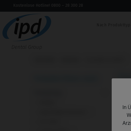
Kostenlose Hotline! 0800 – 28 300 28
Nach Produkttyp
Startseite
Systeme
Osseotite Certain®
Os
Produkte filtern nach:
Produkttyp
1 - 12
Analoge
1
In 
Angussfähige Abutments
1
W
CoCr Base
1
Arz