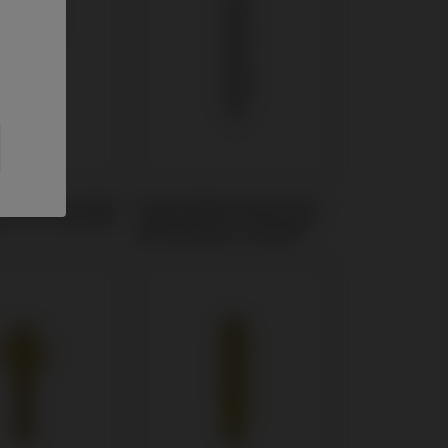
rmer kompatibel
Angussfähige Abutments
t® 3i® Osseotite
kompatibel mit Biomet®
3i® Osseotite Certain®