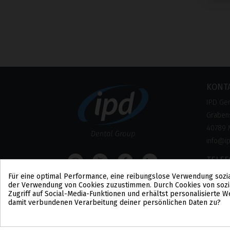
KONT
IPD Ge
Grabens
40789 
info@i
TELE
0800 –
Für eine optimal Performance, eine reibungslose Verwendung sozi
der Verwendung von Cookies zuzustimmen. Durch Cookies von sozi
(Kosten
Zugriff auf Social-Media-Funktionen und erhältst personalisierte
damit verbundenen Verarbeitung deiner persönlichen Daten zu?
Cookie-Zustimmung