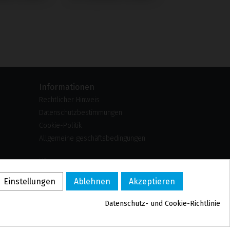
Informationen
Rechtlicher Hinweis
Datenschutzbestimmungen
Cookie-Politik
Allgemeine geschäftsbedingungen
US
PL
Einstellungen
Ablehnen
Akzeptieren
FR
PT
Datenschutz- und Cookie-Richtlinie
BE
ES