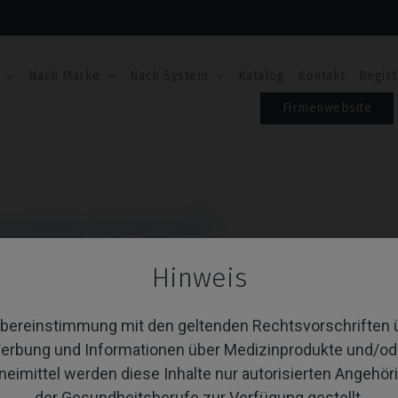
Nach Marke
Nach System
Katalog
Kontakt
Regist
Firmenwebsite
seotite Certain®
Hinweis
 von 12 Artikel(n)
Sortieren nach:
A
Übereinstimmung mit den geltenden Rechtsvorschriften 
erbung und Informationen über Medizinprodukte und/od
neimittel werden diese Inhalte nur autorisierten Angehör
der Gesundheitsberufe zur Verfügung gestellt.