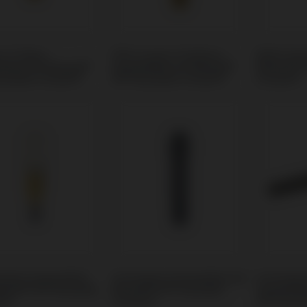
m Ti-Base
PSD Locator Prothese
Multi-Uni
tibel mit Biomet®
kompatibel mit Biomet®
Biomet® 3
seotite Certain®
3i® Osseotite Certain®
Certain®
odies kompatibel
Schrauben kompatibel mit
Schraube
omet® 3i® Osseotite
Biomet® 3i® Osseotite
kompatibe
in®
Certain®
3i® Osseo