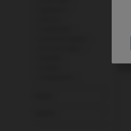
Custom Ti-Base
1
Gingivaformer
1
Multi-Unit
1
Premilled Blank
1
Provisorisches Abutment
1
PSD Locator Prothese
1
Scanbodies
1
Analo
Biomet
Schrauben
1
Certa
Schraubendreher
1
Marken
Systeme