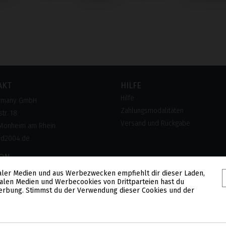
AKT
HILFE
Hilfe
rmany GmbH
Zahlungsmodalitäten
tr. 18
Versand und Rückgabe
Monheim am Rhein
pd2004.de
FON
 28 300 28
aler Medien und aus Werbezwecken empfiehlt dir dieser Laden,
alen Medien und Werbecookies von Drittparteien hast du
lose Hotline)
 Werbung. Stimmst du der Verwendung dieser Cookies und der