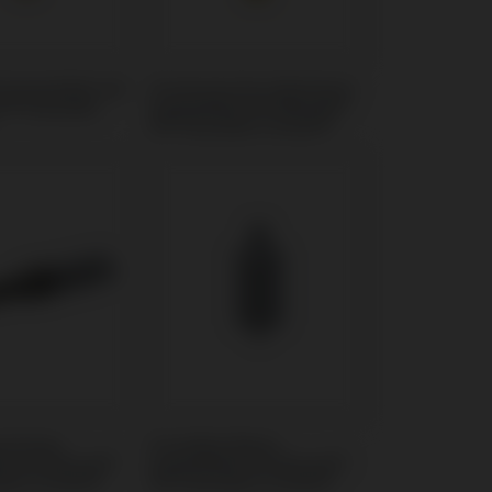
t kompatibel mit
Provisorisches Abutment
i® Osseotite
kompatibel mit Biomet®
3i® Osseotite Certain®
ndreher
Premilled Blank
l mit Biomet®
kompatibel mit Biomet®
tite Certain®
3i® Osseotite Certain®