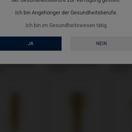
Ich bin Angehöriger der Gesundheitsberufe.
Ich bin im Gesundheitswesen tätig
JA
NEIN
ge kompatibel mit
CoCr Base kompatibel mit
Gingivafo
® 3i® Osseotite
Biomet® 3i® Osseotite
mit Biome
in®
Certain®
Certain®