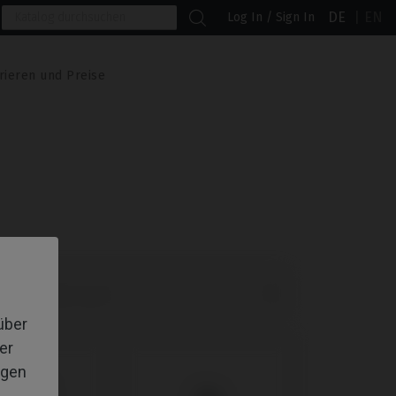
DE
EN
Log In / Sign In
rieren und Preise

lte Produkte zuerst
über
er
igen