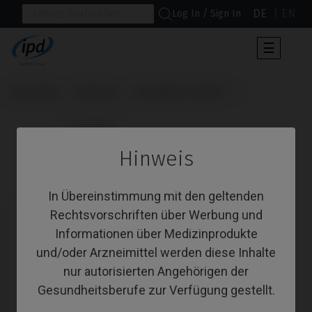
DE
EN
Log In / Sign In
Umscha
☰
der
Navigat
Startseite
Systeme
Osseotite Certain®
                      CoCr Base

Hinweis
CoCr Base
In Übereinstimmung mit den geltenden
Rechtsvorschriften über Werbung und
Informationen über Medizinprodukte
und/oder Arzneimittel werden diese Inhalte
nur autorisierten Angehörigen der
Gesundheitsberufe zur Verfügung gestellt.