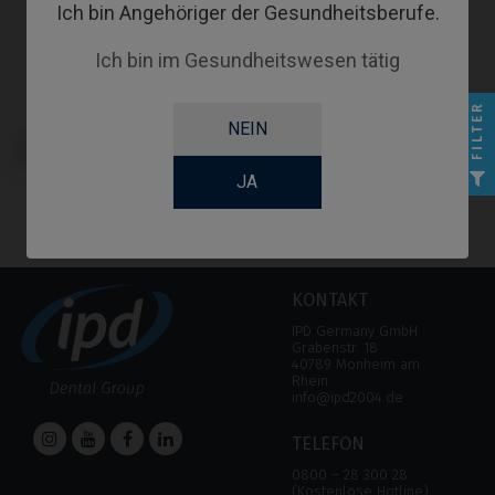
Ich bin Angehöriger der Gesundheitsberufe.
Ich bin im Gesundheitswesen tätig
FILTER
NEIN
CoCr Base kompatibel mit
Biomet® 3i® Osseotite Certain®
JA
KONTAKT
IPD Germany GmbH
Grabenstr. 18
40789 Monheim am
Rhein
info@ipd2004.de
TELEFON
0800 – 28 300 28
(Kostenlose Hotline)