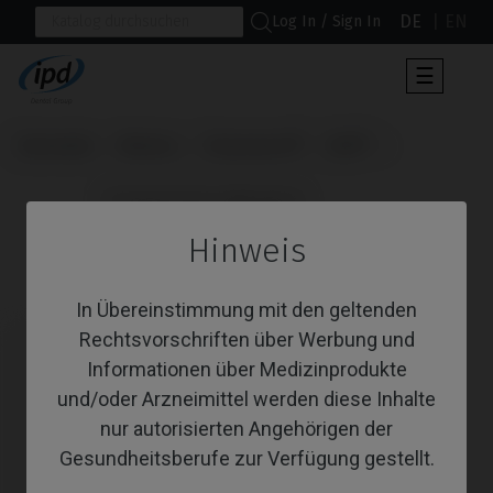
DE
EN
Log In / Sign In
Umscha
☰
der
Navigat
Startseite
Marken
Straumann®
BLX®
                      Provisorisches Abutment

Hinweis
Provisorisches Abutment
In Übereinstimmung mit den geltenden
Rechtsvorschriften über Werbung und
Informationen über Medizinprodukte
und/oder Arzneimittel werden diese Inhalte
nur autorisierten Angehörigen der
Gesundheitsberufe zur Verfügung gestellt.