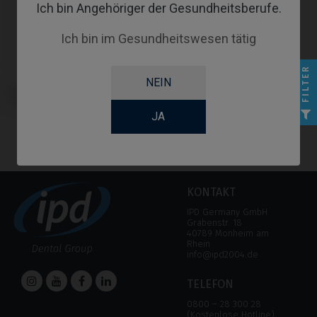
Ich bin Angehöriger der Gesundheitsberufe.
Ich bin im Gesundheitswesen tätig
FILTER
NEIN
Schrauben kompatibel mit Osstem
Implant® TSIII
JA
KONTAKT
IPD Germany GmbH
Grabenstr. 18
40789 Monheim am
Rhein
info@ipd2004.de
TELEFON
0800 – 28 300 28
(Kostenlose Hotline)