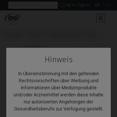
DE
EN
Log In / Sign In
Umscha
☰
der
Navigat
Startseite
Marken
Osstem Implant®
TSIII
                      Schrauben

Hinweis
Schrauben
In Übereinstimmung mit den geltenden
Rechtsvorschriften über Werbung und
Informationen über Medizinprodukte
und/oder Arzneimittel werden diese Inhalte
nur autorisierten Angehörigen der
Gesundheitsberufe zur Verfügung gestellt.