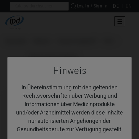
DE
EN
Log In / Sign In
Umscha
☰
der
Navigat
Startseite
Marken
Osstem Implant®
TSIII
                      PSD Locator Prothese

Hinweis
PSD Locator Prothese
In Übereinstimmung mit den geltenden
Rechtsvorschriften über Werbung und
Informationen über Medizinprodukte
und/oder Arzneimittel werden diese Inhalte
nur autorisierten Angehörigen der
Gesundheitsberufe zur Verfügung gestellt.