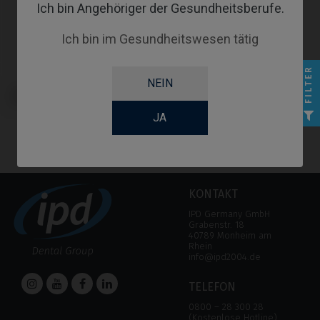
Ich bin Angehöriger der Gesundheitsberufe.
Ich bin im Gesundheitswesen tätig
FILTER
NEIN
PSD Locator Prothese kompatibel
mit Osstem Implant® TSIII
JA
KONTAKT
IPD Germany GmbH
Grabenstr. 18
40789 Monheim am
Rhein
info@ipd2004.de
TELEFON
0800 – 28 300 28
(Kostenlose Hotline)