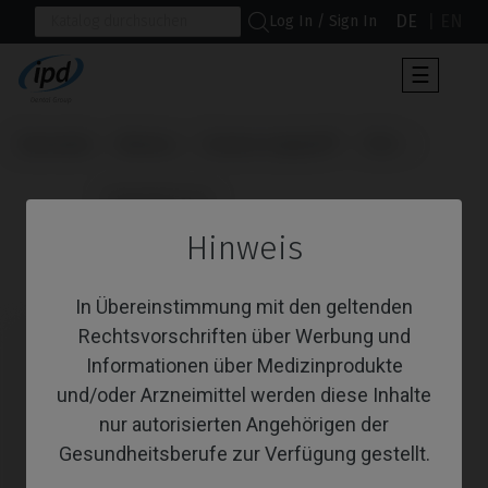
DE
EN
Log In / Sign In
Umscha
☰
der
Navigat
Startseite
Marken
Osstem Implant®
TSIII
                      Gingivaformer

Hinweis
Gingivaformer
In Übereinstimmung mit den geltenden
Rechtsvorschriften über Werbung und
Informationen über Medizinprodukte
und/oder Arzneimittel werden diese Inhalte
nur autorisierten Angehörigen der
Gesundheitsberufe zur Verfügung gestellt.