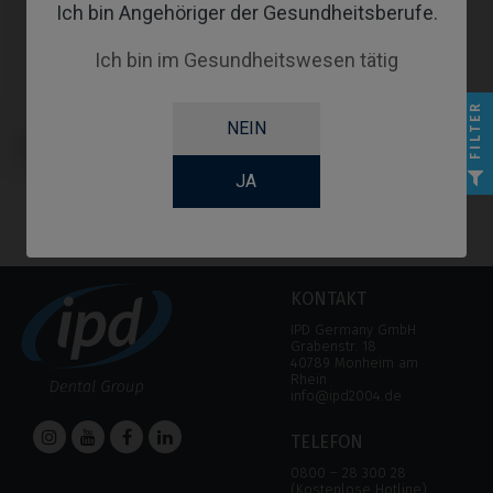
Ich bin Angehöriger der Gesundheitsberufe.
Ich bin im Gesundheitswesen tätig
FILTER
NEIN
Gingivaformer kompatibel mit
Osstem Implant® TSIII
JA
KONTAKT
IPD Germany GmbH
Grabenstr. 18
40789 Monheim am
Rhein
info@ipd2004.de
TELEFON
0800 – 28 300 28
(Kostenlose Hotline)