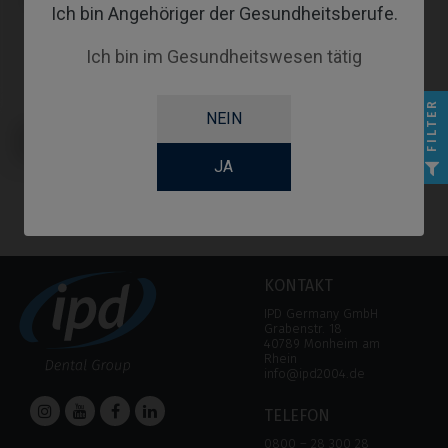
Ich bin Angehöriger der Gesundheitsberufe.
Ich bin im Gesundheitswesen tätig
FILTER
NEIN
Schraubendreher kompatibel mit
Nobel Biocare® Branemark
System®
JA
KONTAKT
IPD Germany GmbH
Grabenstr. 18
40789 Monheim am
Rhein
info@ipd2004.de
TELEFON
0800 – 28 300 28