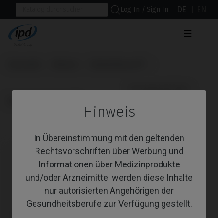
DE
EN
Log In / Sign In
Umscha
☰
der
Navigat
Startseite
Marken
Nobel Biocare®
                      Schraubendreher

Branemark System®
Hinweis
Schraubendreher
In Übereinstimmung mit den geltenden
Rechtsvorschriften über Werbung und
Informationen über Medizinprodukte
und/oder Arzneimittel werden diese Inhalte
nur autorisierten Angehörigen der
Gesundheitsberufe zur Verfügung gestellt.