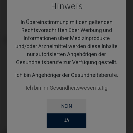
Hinweis
In Übereinstimmung mit den geltenden
Rechtsvorschriften über Werbung und
Informationen über Medizinprodukte
Analoge kompatibel mit Nobel
CoCr Base kompatibel mit Nobel
Biocare® Branemark System®
Biocare® Branemark System®
und/oder Arzneimittel werden diese Inhalte
nur autorisierten Angehörigen der
Gesundheitsberufe zur Verfügung gestellt.
Ich bin Angehöriger der Gesundheitsberufe.
Ich bin im Gesundheitswesen tätig
NEIN
JA
Gingivaformer kompatibel mit
Angussfähige Abutments