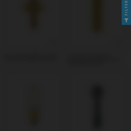
FILTER
Multi-Unit kompatibel mit Nobel
Provisorisches Abutment
Biocare® Branemark System®
kompatibel mit Nobel Biocare®
Branemark System®