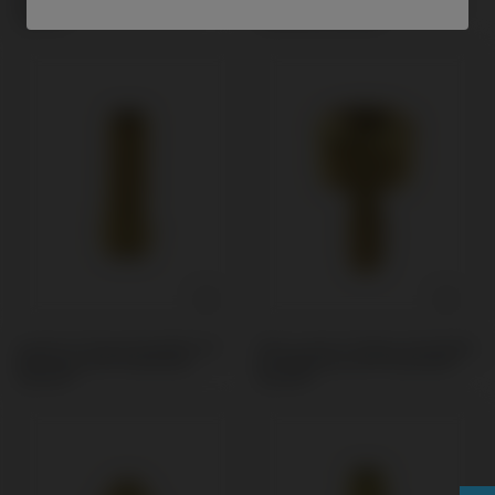
Nobel Biocare® Branemark
kompatibel mit Nobel Biocare®
System®
Branemark System®
Custom Ti-Base kompatibel mit
PSD Locator Prothese kompatibel
Nobel Biocare® Branemark
mit Nobel Biocare® Branemark
System®
System®