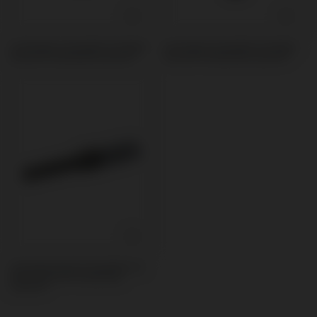
Scanbodies kompatibel mit Nobel
Schrauben kompatibel mit Nobel
Biocare® Branemark System®
Biocare® Branemark System®
Schraubendreher kompatibel mit
Nobel Biocare® Branemark
System®