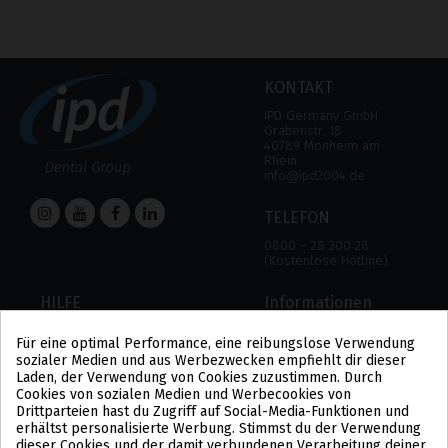
KONTAKT
IPD Germany GmbH
Grabenstr. 18
40789 Monheim am
Rhein
info@ipd2004.de
TELEFON
0800 – 28 300 28
(Kostenlose Hotline)
HILFE
Informationen
HILFE
RECHTLICHER HINWEIS
Für eine optimal Performance, eine reibungslose Verwendung
ZAHLUNGSMODALITÄTEN
DATENSCHUTZBESTIMMUNGEN
sozialer Medien und aus Werbezwecken empfiehlt dir dieser
VERSAND UND RÜCKGABE
COOKIE-POLITIK
Laden, der Verwendung von Cookies zuzustimmen. Durch
ALLGEMEINE
Cookies von sozialen Medien und Werbecookies von
GESCHÄFTSBEDINGUNGEN
Drittparteien hast du Zugriff auf Social-Media-Funktionen und
US
erhältst personalisierte Werbung. Stimmst du der Verwendung
PL
dieser Cookies und der damit verbundenen Verarbeitung deiner