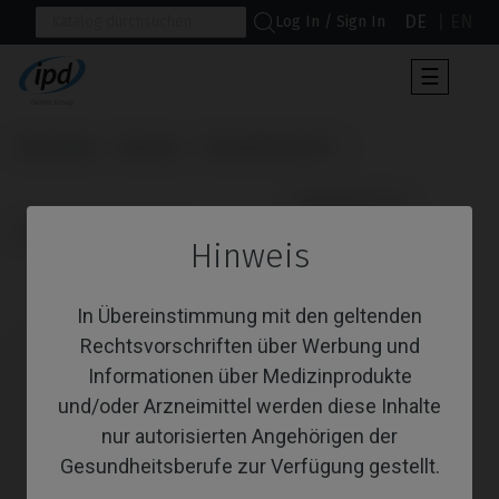
DE
EN
Log In / Sign In
Umscha
☰
der
Navigat
Startseite
Marken
Nobel Biocare®
                      Gingivaformer

Branemark System®
Hinweis
Gingivaformer
In Übereinstimmung mit den geltenden
Rechtsvorschriften über Werbung und
Informationen über Medizinprodukte
und/oder Arzneimittel werden diese Inhalte
nur autorisierten Angehörigen der
Gesundheitsberufe zur Verfügung gestellt.