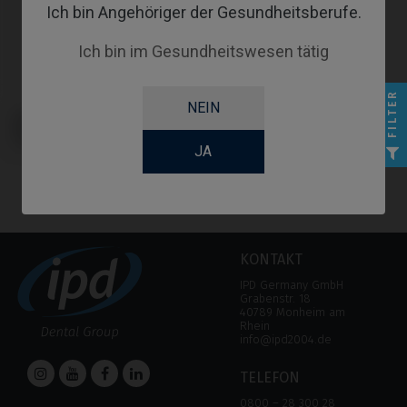
Ich bin Angehöriger der Gesundheitsberufe.
Ich bin im Gesundheitswesen tätig
FILTER
NEIN
Gingivaformer kompatibel mit
Nobel Biocare® Branemark
System®
JA
KONTAKT
IPD Germany GmbH
Grabenstr. 18
40789 Monheim am
Rhein
info@ipd2004.de
TELEFON
0800 – 28 300 28