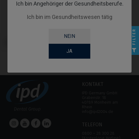
Ich bin Angehöriger der Gesundheitsberufe.
Ich bin im Gesundheitswesen tätig
FILTER
NEIN
CoCr Base kompatibel mit Nobel
Biocare® Branemark System®
JA
KONTAKT
IPD Germany GmbH
Grabenstr. 18
40789 Monheim am
Rhein
info@ipd2004.de
TELEFON
0800 – 28 300 28
(Kostenlose Hotline)