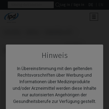
DE
EN
Log In / Sign In
Umscha
☰
der
Navigat
Startseite
Marken
Nobel Biocare®
                      CoCr Base

Branemark System®
Hinweis
CoCr Base
In Übereinstimmung mit den geltenden
Rechtsvorschriften über Werbung und
Informationen über Medizinprodukte
und/oder Arzneimittel werden diese Inhalte
nur autorisierten Angehörigen der
Gesundheitsberufe zur Verfügung gestellt.